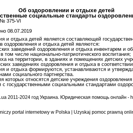
Об оздоровлении и отдыхе детей
рственные социальные стандарты оздоровлен
 № 375-VI
о 08.07.2019
ия и отдыха детей является составляющей государстве
в оздоровления и отдыха детей являются:
ских заведений оздоровления и отдыха инвентарем и о
 в том числе национально-патриотического воспитания;
ха на территории, в зданиях и помещениях детских учр
ских заведениях оздоровления и отдыха в соответствии
ия и отдыха формируются, устанавливаются и утвержд
нами социального партнерства.
ия которых относятся детские учреждения оздоровлени
и с государственными социальными стандартами оздоро
.ua 2011-2024 год Украина. Юридическая помощь онлайн -
h
iczy portal internetowy w Polska | Uzyskaj pomoc prawną onli