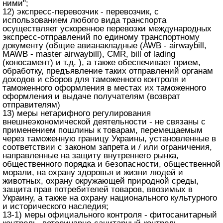
ними";
12) экспресс-перевозчик - перевозчик, с
использованием любого вида транспорта
осуществляет ускоренное перевозки международных
экспресс-отправлений по единому транспортному
документу (общие авианакладные (AWB - airwaybill,
MAWB - master airwaybill), CMR, bill of lading
(коносамент) и т.д. ), а также обеспечивает прием,
обработку, предъявление таких отправлений органам
доходов и сборов для таможенного контроля и
таможенного оформления в местах их таможенного
оформления и выдаче получателям (возврат
отправителям)
13) меры нетарифного регулирования
внешнеэкономической деятельности - не связаны с
применением пошлины к товарам, перемещаемым
через таможенную границу Украины, установленные в
соответствии с законом запрета и / или ограничения,
направленные на защиту внутреннего рынка,
общественного порядка и безопасности, общественной
морали, на охрану здоровья и жизни людей и
животных, охрану окружающей природной среды,
защита прав потребителей товаров, ввозимых в
Украину, а также на охрану национального культурного
и исторического наследия;
13-1) меры официального контроля - фитосанитарный