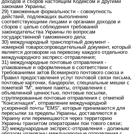
доходов и сборов настоящим Кодексом и другими
законами Украины;
29) таможенные формальности - совокупность
действий, подлежащих выполнению
соответствующими лицами и органами доходов и
сборов с целью соблюдения требований
законодательства Украины по вопросам
государственной таможенного дела;
30) международный транспортный документ -
номерной товаросопроводительный документ, который
является договором на перевозку каждого отдельного
международного экспресс-отправления;
31) международные почтовые отправления -
упакованные и оформленные в соответствии с
требованиями актов Всемирного почтового союза и
Правил предоставления услуг почтовой связи письма,
почтовые карточки, бандероли, специальные мешки с
пометкой "М", мелкие пакеты, отправления с
объявленной ценностью, почтовые посылки,
сгруппированные почтовые отправления с отметкой
"Консигнация", отправление международной
ускоренной почты "EMS", которые принимаются для
пересылки за пределы Украины, доставляются в
Украину или перемещаются через территорию
Украины транзитом операторами пои тового связи;
32) международные экспресс-отправления - должным
образом упакованы международные отправления с