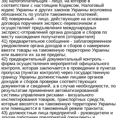
39) налогоплательщик - лицо, на которое в
соответствии с настоящим Кодексом, Налоговый
кодекс Украины и других законов Украины возложена
обязанность по уплате таможенных платежей;
40) поверенный - лицо, действующее на основании
договора поручения экспресс-перевозчиком и
осуществляет предъявления международных
экспресс-отправлений органа доходов и сборов по
месту нахождения получателя (отправителя)
41) предварительное сообщение - заблаговременное
уведомление органа доходов и сборов о намерении
ввезти товары на таможенную территорию Украины
или вывезти их за ее пределы;
42) предварительный документальный контроль -
форма осуществления мероприятий официального
контроля, которая заключается в проведении в пунктах
пропуска (пунктах контроля) через государственную
границу Украины должностными лицами органов
доходов и сборов проверки соответствующих
документов и сведений, а в случае необходимости, по
результатам применения автоматизированной
системы управления рисками - визуального
инспектирования товаров, транспортных средств,
которые ввозятся на таможенную территорию Украины
или помещаются в таможенный режим транзита;
43) должностные лица предприятий - руководители и
другие работники предприятий (резиденты и