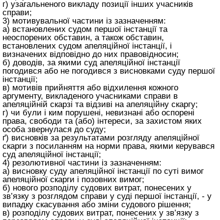
г) узагальненого викладу позиції інших учасників
справи;
3) мотивувальної частини із зазначенням:
а) встановлених судом першої інстанції та
неоспорених обставин, а також обставин,
встановлених судом апеляційної інстанції, і
визначених відповідно до них правовідносин;
б) доводів, за якими суд апеляційної інстанції
погодився або не погодився з висновками суду першої
інстанції;
в) мотивів прийняття або відхилення кожного
аргументу, викладеного учасниками справи в
апеляційній скарзі та відзиві на апеляційну скаргу;
г) чи були і ким порушені, невизнані або оспорені
права, свободи та (або) інтереси, за захистом яких
особа звернулася до суду;
ґ) висновків за результатами розгляду апеляційної
скарги з посиланням на норми права, якими керувався
суд апеляційної інстанції;
4) резолютивної частини із зазначенням:
а) висновку суду апеляційної інстанції по суті вимог
апеляційної скарги і позовних вимог;
б) нового розподілу судових витрат, понесених у
зв’язку з розглядом справи у суді першої інстанції, - у
випадку скасування або зміни судового рішення;
в) розподілу судових витрат, понесених у зв’язку з