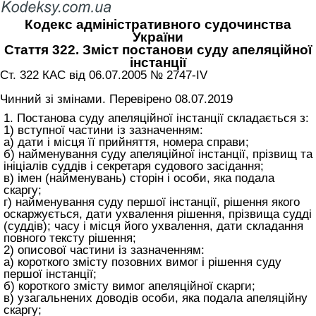
Кодекс адміністративного судочинства
України
Стаття 322. Зміст постанови суду апеляційної
інстанції
Ст. 322 КАС від 06.07.2005 № 2747-IV
Чинний зі змінами. Перевірено 08.07.2019
1. Постанова суду апеляційної інстанції складається з:
1) вступної частини із зазначенням:
а) дати і місця її прийняття, номера справи;
б) найменування суду апеляційної інстанції, прізвищ та
ініціалів суддів і секретаря судового засідання;
в) імен (найменувань) сторін і особи, яка подала
скаргу;
г) найменування суду першої інстанції, рішення якого
оскаржується, дати ухвалення рішення, прізвища судді
(суддів); часу і місця його ухвалення, дати складання
повного тексту рішення;
2) описової частини із зазначенням:
а) короткого змісту позовних вимог і рішення суду
першої інстанції;
б) короткого змісту вимог апеляційної скарги;
в) узагальнених доводів особи, яка подала апеляційну
скаргу;