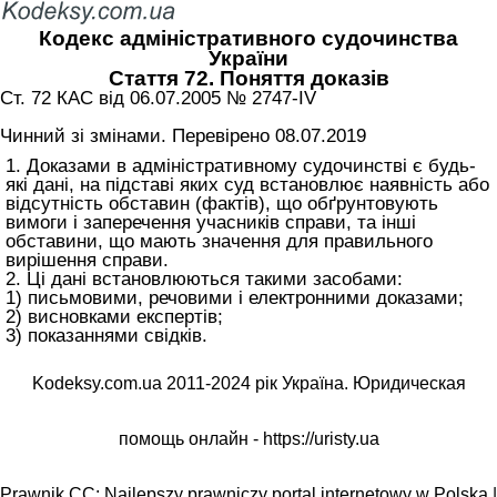
Кодекс адміністративного судочинства
України
Стаття 72. Поняття доказів
Ст. 72 КАС від 06.07.2005 № 2747-IV
Чинний зі змінами. Перевірено 08.07.2019
1. Доказами в адміністративному судочинстві є будь-
які дані, на підставі яких суд встановлює наявність або
відсутність обставин (фактів), що обґрунтовують
вимоги і заперечення учасників справи, та інші
обставини, що мають значення для правильного
вирішення справи.
2. Ці дані встановлюються такими засобами:
1) письмовими, речовими і електронними доказами;
2) висновками експертів;
3) показаннями свідків.
Kodeksy.com.ua 2011-2024 рік Україна. Юридическая
помощь онлайн -
https://uristy.ua
Prawnik.CC: Najlepszy prawniczy portal internetowy w Polska |