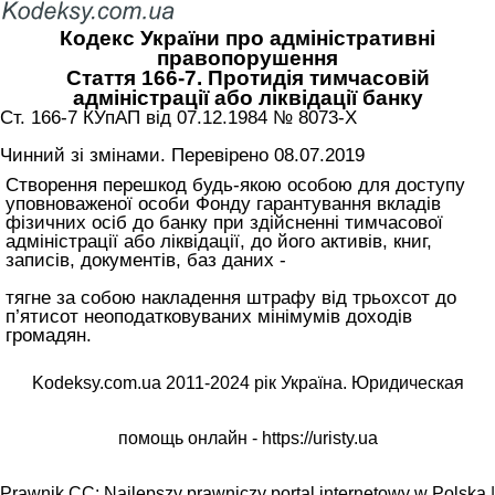
Кодекс України про адміністративні
правопорушення
Стаття 166-7. Протидія тимчасовій
адміністрації або ліквідації банку
Ст. 166-7 КУпАП вiд 07.12.1984 № 8073-X
Чинний зі змінами. Перевірено 08.07.2019
Створення перешкод будь-якою особою для доступу
уповноваженої особи Фонду гарантування вкладів
фізичних осіб до банку при здійсненні тимчасової
адміністрації або ліквідації, до його активів, книг,
записів, документів, баз даних -
тягне за собою накладення штрафу від трьохсот до
п’ятисот неоподатковуваних мінімумів доходів
громадян.
Kodeksy.com.ua 2011-2024 рік Україна. Юридическая
помощь онлайн -
https://uristy.ua
Prawnik.CC: Najlepszy prawniczy portal internetowy w Polska |