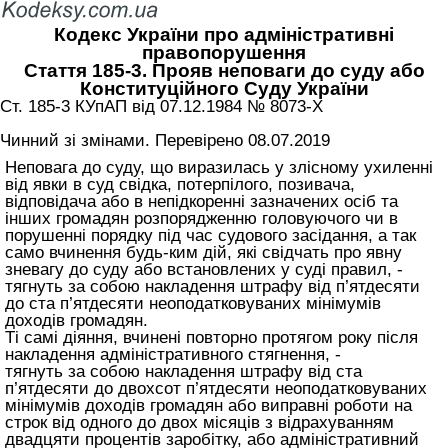
Кодекс України про адміністративні
правопорушення
Стаття 185-3. Прояв неповаги до суду або
Конституційного Суду України
Ст. 185-3 КУпАП вiд 07.12.1984 № 8073-X
Чинний зі змінами. Перевірено 08.07.2019
Неповага до суду, що виразилась у злісному ухиленні
від явки в суд свідка, потерпілого, позивача,
відповідача або в непідкоренні зазначених осіб та
інших громадян розпорядженню головуючого чи в
порушенні порядку під час судового засідання, а так
само вчинення будь-ким дій, які свідчать про явну
зневагу до суду або встановлених у суді правил, -
тягнуть за собою накладення штрафу від п’ятдесяти
до ста п’ятдесяти неоподатковуваних мінімумів
доходів громадян.
Ті самі діяння, вчинені повторно протягом року після
накладення адміністративного стягнення, -
тягнуть за собою накладення штрафу від ста
п’ятдесяти до двохсот п’ятдесяти неоподатковуваних
мінімумів доходів громадян або виправні роботи на
строк від одного до двох місяців з відрахуванням
двадцяти процентів заробітку, або адміністративний