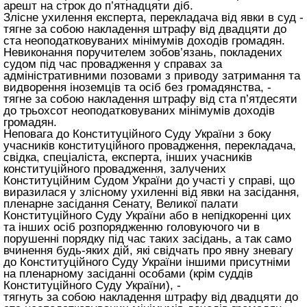
арешт на строк до п’ятнадцяти діб.
Злісне ухилення експерта, перекладача від явки в суд -
тягне за собою накладення штрафу від двадцяти до
ста неоподатковуваних мінімумів доходів громадян.
Невиконання поручителем зобов’язань, покладених
судом під час провадження у справах за
адміністративними позовами з приводу затримання та
видворення іноземців та осіб без громадянства, -
тягне за собою накладення штрафу від ста п’ятдесяти
до трьохсот неоподатковуваних мінімумів доходів
громадян.
Неповага до Конституційного Суду України з боку
учасників конституційного провадження, перекладача,
свідка, спеціаліста, експерта, інших учасників
конституційного провадження, залучених
Конституційним Судом України до участі у справі, що
виразилася у злісному ухиленні від явки на засідання,
пленарне засідання Сенату, Великої палати
Конституційного Суду України або в непідкоренні цих
та інших осіб розпорядженню головуючого чи в
порушенні порядку під час таких засідань, а так само
вчинення будь-яких дій, які свідчать про явну зневагу
до Конституційного Суду України іншими присутніми
на пленарному засіданні особами (крім суддів
Конституційного Суду України), -
тягнуть за собою накладення штрафу від двадцяти до