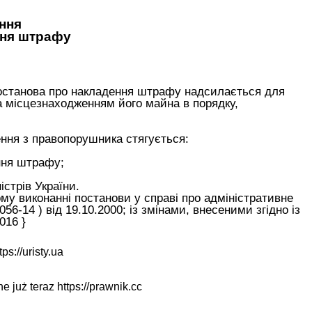
ння
ння штрафу
постанова про накладення штрафу надсилається для
а місцезнаходженням його майна в порядку,
ння з правопорушника стягується:
ення штрафу;
стрів України.
му виконанні постанови у справі про адміністративне
056-14 ) від 19.10.2000; із змінами, внесеними згідно із
016 }
tps://uristy.ua
ne już teraz
https://prawnik.cc