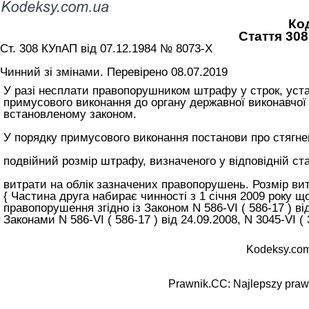
Ко
Стаття 30
Ст. 308 КУпАП вiд 07.12.1984 № 8073-X
Чинний зі змінами. Перевірено 08.07.2019
У разі несплати правопорушником штрафу у строк, у
примусового виконання до органу державної виконавчої
встановленому законом.
У порядку примусового виконання постанови про стягн
подвійний розмір штрафу, визначеного у відповідній ста
витрати на облік зазначених правопорушень. Розмір вит
{ Частина друга набирає чинності з 1 січня 2009 року 
правопорушення згідно із Законом N 586-VI ( 586-17 ) від 
Законами N 586-VI ( 586-17 ) від 24.09.2008, N 3045-VI ( 3
Kodeksy.com
Prawnik.CC: Najlepszy prawn