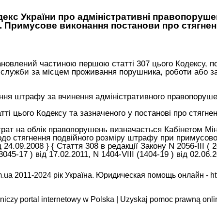
декс України про адміністративні правопоруше
8. Примусове виконання постанови про стягне
становлений частиною першою
статті 307 цього Кодексу
, 
 служби за місцем проживання порушника, роботи або з
ення штрафу за вчинення адміністративного правопоруше
тті цього Кодексу та зазначеного у постанові про стягн
рат на облік правопорушень визначається Кабінетом Міні
щодо стягнення подвійного розміру штрафу при примусово
24.09.2008 } { Стаття 308 в редакції Закону N 2056-III ( 2
045-17 ) від 17.02.2011, N 1404-VIII (1404-19 ) від 02.06.2
.ua 2011-2024 рік Україна. Юридическая помощь онлайн -
ht
iczy portal internetowy w Polska | Uzyskaj pomoc prawną onli