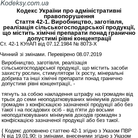
Кодекс України про адміністративні
правопорушення
Стаття 42-1. Виробництво, заготівля,
реалізація сільськогосподарської продукції,
що містить хімічні препарати понад гранично
допустимі рівні концентрації
Ст. 42-1 КУпАП вiд 07.12.1984 № 8073-X
Чинний зі змінами. Перевірено 08.07.2019
Виробництво, заготівля, реалізація
сільськогосподарської продукції, що містить засоби
захисту рослин, стимулятори їх росту, мінеральні
добрива та інші хімічні препарати понад гранично
допустимі рівні концентрації, -
тягнуть за собою накладення штрафу на громадян від
трьох до семи неоподатковуваних мінімумів доходів
громадян з конфіскацією зазначеної продукції або без
такої і на посадових осіб - від п'яти до восьми
неоподатковуваних мінімумів доходів громадян з
конфіскацією зазначеної продукції або без такої.
{ Кодекс доповнено статтею 42-1 згідно з Указом ПВР
N від 19.01.90; із змінами, внесеними згідно з Указом