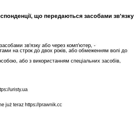
еспонденції, що передаються засобами зв'язку
асобами зв'язку або через комп'ютер, -
ами на строк до двох років, або обмеженням волі до
 особою, або з використанням спеціальних засобів,
tps://uristy.ua
ne już teraz
https://prawnik.cc