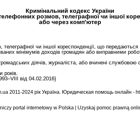
Кримінальний кодекс України
телефонних розмов, телеграфної чи іншої кор
або через комп'ютер
 телеграфної чи іншої кореспонденції, що передаються з
ваних мінімумів доходів громадян або виправними робот
и громадських діячів, журналіста, або вчинені службовою
 років.
93–VIII від 04.02.2016}
.ua 2011-2024 рік Україна. Юридическая помощь онлайн -
ht
iczy portal internetowy w Polska | Uzyskaj pomoc prawną onli