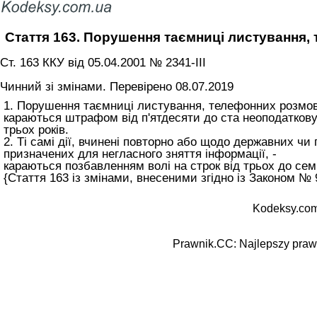
Стаття 163. Порушення таємниці листування, 
Ст. 163 ККУ від 05.04.2001 № 2341-III
Чинний зі змінами. Перевірено 08.07.2019
1. Порушення таємниці листування, телефонних розмов,
караються штрафом від п'ятдесяти до ста неоподаткову
трьох років.
2. Ті самі дії, вчинені повторно або щодо державних ч
призначених для негласного зняття інформації, -
караються позбавленням волі на строк від трьох до семи
{Стаття 163 із змінами, внесеними згідно із Законом № 9
Kodeksy.com
Prawnik.CC: Najlepszy prawn