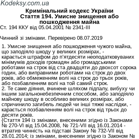
Кримінальний кодекс України
Стаття 194. Умисне знищення або
пошкодження майна
Ст. 194 ККУ від 05.04.2001 № 2341-III
Чинний зі змінами. Перевірено 08.07.2019
1. Умисне знищення або пошкодження чужого майна,
що заподіяло шкоду у великих розмірах, -
карається штрафом до п’ятдесяти неоподатковуваних
мінімумів доходів громадян або громадськими
роботами на строк від ста двадцяти до двохсот сорока
годин, або виправними роботами на строк до двох
років, або обмеженням волі на строк до трьох років,
або позбавленням волі на той самий строк.
2. Те саме діяння, вчинене шляхом підпалу, вибуху чи
іншим загальнонебезпечним способом, або заподіяло
майнову шкоду в особливо великих розмірах, або
спричинило загибель людей чи інші тяжкі наслідки, -
карається позбавленням волі на строк від трьох до
десяти років.
{Стаття 194 із змінами, внесеними згідно із Законами
№ 270-VI від 15.04.2008, № 721-VII від 16.01.2014 -
втратив чинність на підставі Закону № 732-VII від
28.01.2014; із змінами, внесеними згідно із Законом №