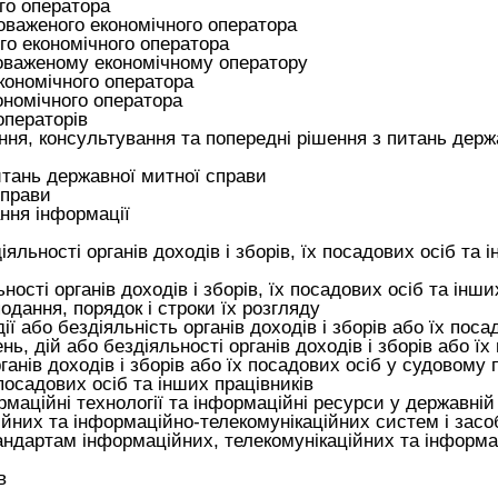
го оператора
оваженого економічного оператора
о економічного оператора
оваженому економічному оператору
кономічного оператора
номічного оператора
ператорів
ння, консультування та попередні рішення з питань держ
тань державної митної справи
справи
ння інформації
яльності органів доходів і зборів, їх посадових осіб та і
ості органів доходів і зборів, їх посадових осіб та інши
одання, порядок і строки їх розгляду
ї або бездіяльність органів доходів і зборів або їх поса
нь, дій або бездіяльності органів доходів і зборів або ї
анів доходів і зборів або їх посадових осіб у судовому 
 посадових осіб та інших працівників
рмаційні технології та інформаційні ресурси у державній
йних та інформаційно-телекомунікаційних систем і засоб
ндартам інформаційних, телекомунікаційних та інформац
в