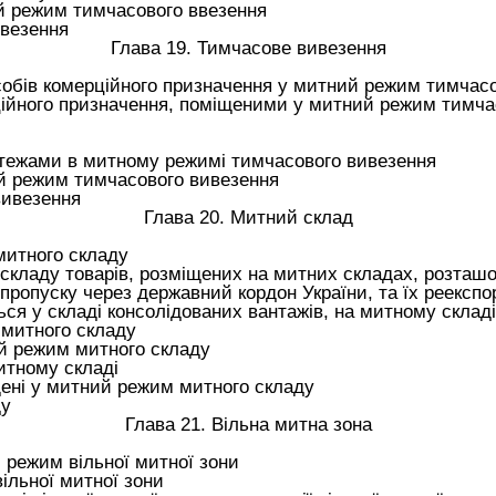
й режим тимчасового ввезення
везення
Глава 19. Тимчасове вивезення
собів комерційного призначення у митний режим тимчас
ійного призначення, поміщеними у митний режим тимча
тежами в митному режимі тимчасового вивезення
й режим тимчасового вивезення
вивезення
Глава 20. Митний склад
митного складу
ладу товарів, розміщених на митних складах, розташова
 пропуску через державний кордон України, та їх реекспо
ся у складі консолідованих вантажів, на митному склад
 митного складу
й режим митного складу
итному складі
щені у митний режим митного складу
ду
Глава 21. Вільна митна зона
 режим вільної митної зони
ільної митної зони