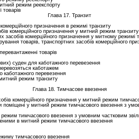
митний режим реекспорту
і товарів
Глава 17. Транзит
 комерційного призначення в режимі транзиту
обів комерційного призначення у митний режим транзиту
х засобів комерційного призначення у митному режимі 
ування товарів, транспортних засобів комерційного пр
перевантаженні товарів
ових) суден для каботажного перевезення
перевозяться каботажем
до каботажного перевезення
 митний режим транзиту
Глава 18. Тимчасове ввезення
собів комерційного призначення у митний режим тимчас
ти поміщені у митний режим тимчасового ввезення з ум
 режим тимчасового ввезення з умовним частковим зві
щеними в митний режим тимчасового ввезення
ежиму тимчасового ввезення