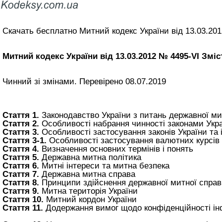
Скачать бесплатно Митний кодекс України від 13.03.20
Митний кодекс України від 13.03.2012 № 4495-VI Зміс
Чинний зі змінами. Перевірено 08.07.2019
Стаття 1.
Законодавство України з питань державної ми
Стаття 2.
Особливості набрання чинності законами Укр
Стаття 3.
Особливості застосування законів України та
Стаття 3-1.
Особливості застосування валютних курсів
Стаття 4.
Визначення основних термінів і понять
Стаття 5.
Державна митна політика
Стаття 6.
Митні інтереси та митна безпека
Стаття 7.
Державна митна справа
Стаття 8.
Принципи здійснення державної митної спра
Стаття 9.
Митна територія України
Стаття 10.
Митний кордон України
Стаття 11.
Додержання вимог щодо конфіденційності ін