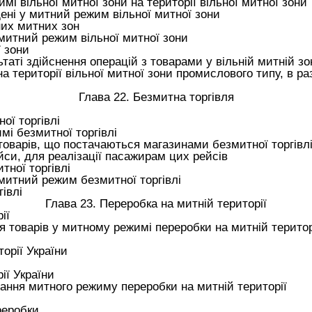
і вільної митної зони на території вільної митної зони
ені у митний режим вільної митної зони
них митних зон
митний режим вільної митної зони
 зони
аті здійснення операцій з товарами у вільній митній зо
території вільної митної зони промислового типу, в разі
Глава 22. Безмитна торгівля
ої торгівлі
і безмитної торгівлі
варів, що постачаються магазинами безмитної торгівлі н
йси, для реалізації пасажирам цих рейсів
ної торгівлі
митний режим безмитної торгівлі
івлі
Глава 23. Переробка на митній території
ії
 товарів у митному режимі переробки на митній територ
орії України
ії України
мання митного режиму переробки на митній території
реробки