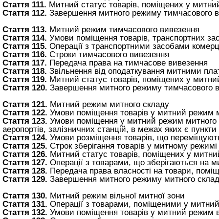
Стаття 111.
Митний статус товарів, поміщених у митни
Стаття 112.
Завершення митного режиму тимчасового в
Стаття 113.
Митний режим тимчасового вивезення
Стаття 114.
Умови поміщення товарів, транспортних за
Стаття 115.
Операції з транспортними засобами комерц
Стаття 116.
Строки тимчасового вивезення
Стаття 117.
Передача права на тимчасове вивезення
Стаття 118.
Звільнення від оподаткування митними пла
Стаття 119.
Митний статус товарів, поміщених у митни
Стаття 120.
Завершення митного режиму тимчасового 
Стаття 121.
Митний режим митного складу
Стаття 122.
Умови поміщення товарів у митний режим 
Стаття 123.
Умови поміщення у митний режим митного ск
аеропортів, залізничних станцій, в межах яких є пункти
Стаття 124.
Умови розміщення товарів, що переміщують
Стаття 125.
Строк зберігання товарів у митному режимі
Стаття 126.
Митний статус товарів, поміщених у митни
Стаття 127.
Операції з товарами, що зберігаються на м
Стаття 128.
Передача права власності на товари, помі
Стаття 129.
Завершення митного режиму митного скла
Стаття 130.
Митний режим вільної митної зони
Стаття 131.
Операції з товарами, поміщеними у митний
Стаття 132.
Умови поміщення товарів у митний режим в