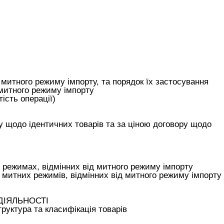
о митного режиму імпорту, та порядок їх застосування
 митного режиму імпорту
ість операції)
у щодо ідентичних товарів та за ціною договору щодо
 режимах, відмінних від митного режиму імпорту
о митних режимів, відмінних від митного режиму імпорту
ДІЯЛЬНОСТІ
труктура та класифікація товарів