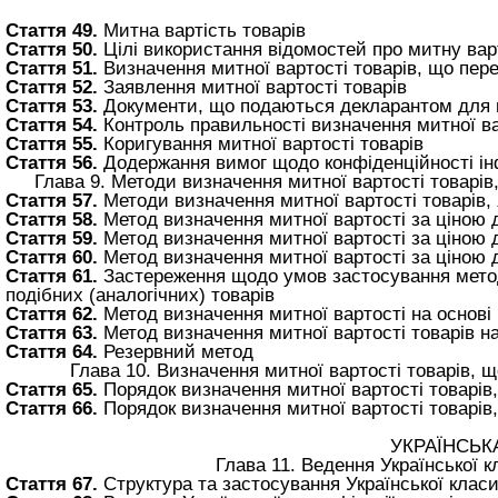
Стаття 49.
Митна вартість товарів
Стаття 50.
Цілі використання відомостей про митну варт
Стаття 51.
Визначення митної вартості товарів, що пер
Стаття 52.
Заявлення митної вартості товарів
Стаття 53.
Документи, що подаються декларантом для п
Стаття 54.
Контроль правильності визначення митної ва
Стаття 55.
Коригування митної вартості товарів
Стаття 56.
Додержання вимог щодо конфіденційності інф
Глава 9. Методи визначення митної вартості товарів,
Стаття 57.
Методи визначення митної вартості товарів, 
Стаття 58.
Метод визначення митної вартості за ціною до
Стаття 59.
Метод визначення митної вартості за ціною 
Стаття 60.
Метод визначення митної вартості за ціною д
Стаття 61.
Застереження щодо умов застосування методі
подібних (аналогічних) товарів
Стаття 62.
Метод визначення митної вартості на основі 
Стаття 63.
Метод визначення митної вартості товарів на
Стаття 64.
Резервний метод
Глава 10. Визначення митної вартості товарів,
Стаття 65.
Порядок визначення митної вартості товарів,
Стаття 66.
Порядок визначення митної вартості товарів,
УКРАЇНСЬК
Глава 11. Ведення Української к
Стаття 67.
Структура та застосування Української класи