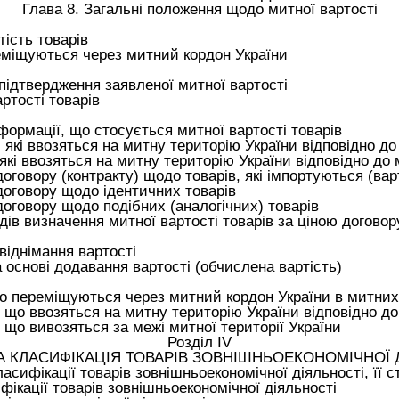
Глава 8. Загальні положення щодо митної вартості
ість товарів
еміщуються через митний кордон України
ідтвердження заявленої митної вартості
ртості товарів
ормації, що стосується митної вартості товарів
 які ввозяться на митну територію України відповідно д
які ввозяться на митну територію України відповідно до
говору (контракту) щодо товарів, які імпортуються (варт
договору щодо ідентичних товарів
оговору щодо подібних (аналогічних) товарів
в визначення митної вартості товарів за ціною договор
віднімання вартості
 основі додавання вартості (обчислена вартість)
 що переміщуються через митний кордон України в митних
 що ввозяться на митну територію України відповідно д
 що вивозяться за межі митної території України
Розділ IV
А КЛАСИФІКАЦІЯ ТОВАРІВ ЗОВНІШНЬОЕКОНОМІЧНОЇ 
ласифікації товарів зовнішньоекономічної діяльності, її с
фікації товарів зовнішньоекономічної діяльності