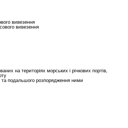
ового вивезення
сового вивезення
них на територіях морських і річкових портів,
рту
і та подальшого розпорядження ними