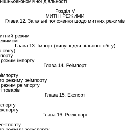
внішньоекономічної діяльності
Розділ V
МИТНІ РЕЖИМИ
Глава 12. Загальні положення щодо митних режимів
митний режим
режимом
Глава 13. Імпорт (випуск для вільного обігу)
 обігу)
мпорту
 режим імпорту
Глава 14. Реімпорт
еімпорту
го режиму реімпорту
 режим реімпорту
і товарів
Глава 15. Експорт
кспорту
експорту
Глава 16. Реекспорт
еекспорту
го режиму реекспорту