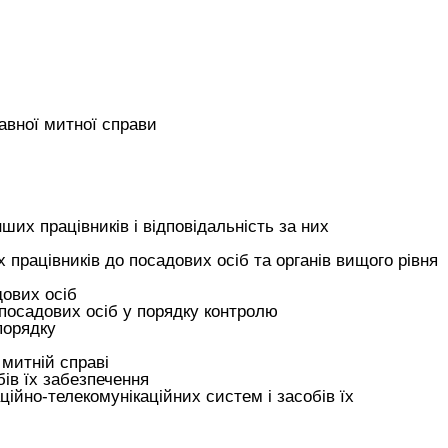
авної митної справи
нших працівників і відповідальність за них
х працівників до посадових осіб та органів вищого рівня
дових осіб
х посадових осіб у порядку контролю
порядку
 митній справі
ів їх забезпечення
ійно-телекомунікаційних систем і засобів їх