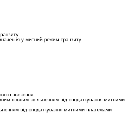
транзиту
изначення у митний режим транзиту
ового ввезення
овним повним звільненням від оподаткування митними
льненням від оподаткування митними платежами