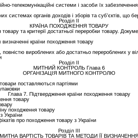
ійно-телекомунікаційні системи і засоби їх забезпечен
их системах органів доходів і зборів та суб’єктів, що б
Розділ II
КРАЇНА ПОХОДЖЕННЯ ТОВАРУ
я товару та критерії достатньої переробки товару. Докум
 визначенні країни походження товару
 повністю вироблених або достатньо перероблених у віль
и
Розділ II
МИТНИЙ КОНТРОЛЬ Глава 6
ОРГАНІЗАЦІЯ МИТНОГО КОНТРОЛЮ
 товари поставляються партіями
упаковки
Глава 7. Підтвердження країни походження товару
ення товару
овару
їну походження товару
з України
фікатів про походження товару з України
Розділ III
МИТНА ВАРТІСТЬ ТОВАРІВ ТА МЕТОДИ ЇЇ ВИЗНАЧЕНН