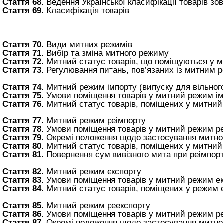
Стаття 68.
Ведення Української класифікації товарів зо
Стаття 69.
Класифікація товарів
Стаття 70.
Види митних режимів
Стаття 71.
Вибір та зміна митного режиму
Стаття 72.
Митний статус товарів, що поміщуються у 
Стаття 73.
Регулювання питань, пов’язаних із митним 
Стаття 74.
Митний режим імпорту (випуску для вільного
Стаття 75.
Умови поміщення товарів у митний режим і
Стаття 76.
Митний статус товарів, поміщених у митний
Стаття 77.
Митний режим реімпорту
Стаття 78.
Умови поміщення товарів у митний режим р
Стаття 79.
Окремі положення щодо застосування митно
Стаття 80.
Митний статус товарів, поміщених у митний
Стаття 81.
Повернення сум вивізного мита при реімпорт
Стаття 82.
Митний режим експорту
Стаття 83.
Умови поміщення товарів у митний режим е
Стаття 84.
Митний статус товарів, поміщених у режим 
Стаття 85.
Митний режим реекспорту
Стаття 86.
Умови поміщення товарів у митний режим р
Стаття 87.
Окремі положення щодо застосування митно