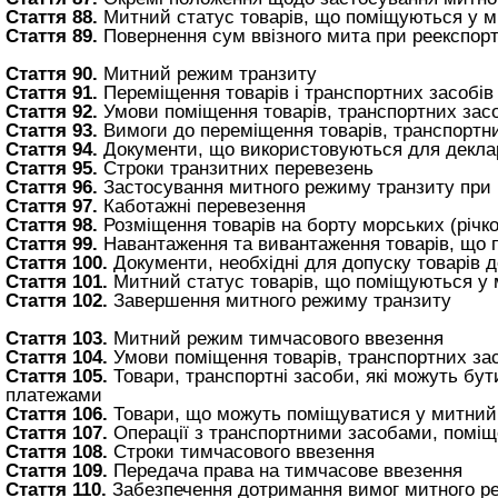
Стаття 88.
Митний статус товарів, що поміщуються у 
Стаття 89.
Повернення сум ввізного мита при реекспорт
Стаття 90.
Митний режим транзиту
Стаття 91.
Переміщення товарів і транспортних засобів
Стаття 92.
Умови поміщення товарів, транспортних зас
Стаття 93.
Вимоги до переміщення товарів, транспортни
Стаття 94.
Документи, що використовуються для деклар
Стаття 95.
Строки транзитних перевезень
Стаття 96.
Застосування митного режиму транзиту при 
Стаття 97.
Каботажні перевезення
Стаття 98.
Розміщення товарів на борту морських (річк
Стаття 99.
Навантаження та вивантаження товарів, що 
Стаття 100.
Документи, необхідні для допуску товарів 
Стаття 101.
Митний статус товарів, що поміщуються у
Стаття 102.
Завершення митного режиму транзиту
Стаття 103.
Митний режим тимчасового ввезення
Стаття 104.
Умови поміщення товарів, транспортних за
Стаття 105.
Товари, транспортні засоби, які можуть бу
платежами
Стаття 106.
Товари, що можуть поміщуватися у митний
Стаття 107.
Операції з транспортними засобами, помі
Стаття 108.
Строки тимчасового ввезення
Стаття 109.
Передача права на тимчасове ввезення
Стаття 110.
Забезпечення дотримання вимог митного р