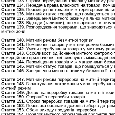
Стаття 133.
Строки перебування товарів у митному режим
Стаття 134.
Передача права власності на товари, поміщ
Стаття 135.
Переміщення товарів між територіями віль
Стаття 136.
Митний статус товарів, що поміщуються в 
Стаття 137.
Завершення митного режиму вільної митної
Стаття 138.
Відходи (залишки), що утворилися в результ
Стаття 139.
Розпорядження товарами, що знаходяться на 
митної зони
Стаття 140.
Митний режим безмитної торгівлі
Стаття 141.
Поміщення товарів у митний режим безмитн
Стаття 142.
Умови перебування товарів у митному режим
Стаття 143.
Особливості здійснення митного контролю то
комерційного призначення, які виконують міжнародні ре
Стаття 144.
Переміщення товарів між магазинами безмит
Стаття 145.
Митний статус товарів, що поміщуються у 
Стаття 146.
Завершення митного режиму безмитної торг
Стаття 147.
Митний режим переробки на митній територ
Стаття 148.
Гарантування дотримання умов перебування
митний режим
Стаття 149.
Дозвіл на переробку товарів на митній терит
Стаття 150.
Операції з переробки товарів
Стаття 151.
Строки переробки товарів на митній територ
Стаття 152.
Перевірка органами доходів і зборів дотри
Стаття 153.
Обсяг виходу продуктів переробки
Стаття 154.
Порядок митного оформлення продуктів пе