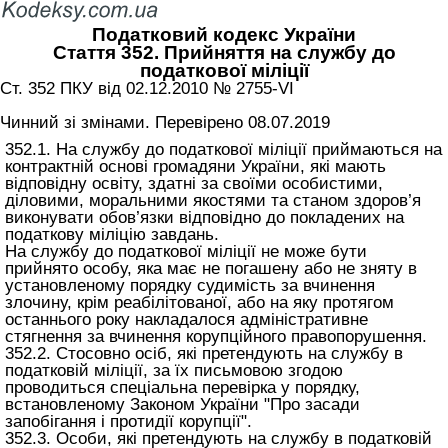
Податковий кодекс України
Стаття 352. Прийняття на службу до
податкової міліції
Ст. 352 ПКУ від 02.12.2010 № 2755-VI
Чинний зі змінами. Перевірено 08.07.2019
352.1. На службу до податкової міліції приймаються на
контрактній основі громадяни України, які мають
відповідну освіту, здатні за своїми особистими,
діловими, моральними якостями та станом здоров’я
виконувати обов’язки відповідно до покладених на
податкову міліцію завдань.
На службу до податкової міліції не може бути
прийнято особу, яка має не погашену або не зняту в
установленому порядку судимість за вчинення
злочину, крім реабілітованої, або на яку протягом
останнього року накладалося адміністративне
стягнення за вчинення корупційного правопорушення.
352.2. Стосовно осіб, які претендують на службу в
податковій міліції, за їх письмовою згодою
проводиться спеціальна перевірка у порядку,
встановленому Законом України "Про засади
запобігання і протидії корупції".
352.3. Особи, які претендують на службу в податковій