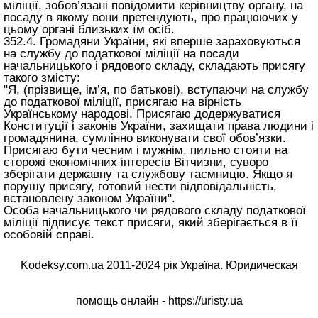
міліції, зобов’язані повідомити керівництву органу, на
посаду в якому вони претендують, про працюючих у
цьому органі близьких їм осіб.
352.4. Громадяни України, які вперше зараховуються
на службу до податкової міліції на посади
начальницького і рядового складу, складають присягу
такого змісту:
"Я, (прізвище, ім’я, по батькові), вступаючи на службу
до податкової міліції, присягаю на вірність
Українському народові. Присягаю додержуватися
Конституції і законів України, захищати права людини і
громадянина, сумлінно виконувати свої обов’язки.
Присягаю бути чесним і мужнім, пильно стояти на
сторожі економічних інтересів Вітчизни, суворо
зберігати державну та службову таємницю. Якщо я
порушу присягу, готовий нести відповідальність,
встановлену законом України".
Особа начальницького чи рядового складу податкової
міліції підписує текст присяги, який зберігається в її
особовій справі.
Kodeksy.com.ua 2011-2024 рік Україна. Юридическая
помощь онлайн -
https://uristy.ua