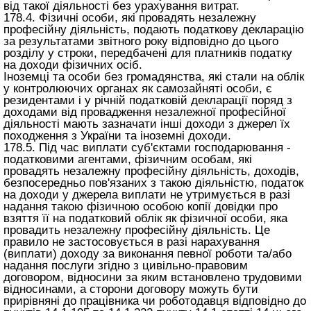
від такої діяльності без урахування витрат.
178.4. Фізичні особи, які провадять незалежну
професійну діяльність, подають податкову декларацію
за результатами звітного року відповідно до цього
розділу у строки, передбачені для платників податку
на доходи фізичних осіб.
Іноземці та особи без громадянства, які стали на облік
у контролюючих органах як самозайняті особи, є
резидентами і у річній податковій декларації поряд з
доходами від провадження незалежної професійної
діяльності мають зазначати інші доходи з джерел їх
походження з України та іноземні доходи.
178.5. Під час виплати суб'єктами господарювання -
податковими агентами, фізичним особам, які
провадять незалежну професійну діяльність, доходів,
безпосередньо пов'язаних з такою діяльністю, податок
на доходи у джерела виплати не утримується в разі
надання такою фізичною особою копії довідки про
взяття її на податковий облік як фізичної особи, яка
провадить незалежну професійну діяльність. Це
правило не застосовується в разі нарахування
(виплати) доходу за виконання певної роботи та/або
надання послуги згідно з цивільно-правовим
договором, відносини за яким встановлено трудовими
відносинами, а сторони договору можуть бути
прирівняні до працівника чи роботодавця відповідно до