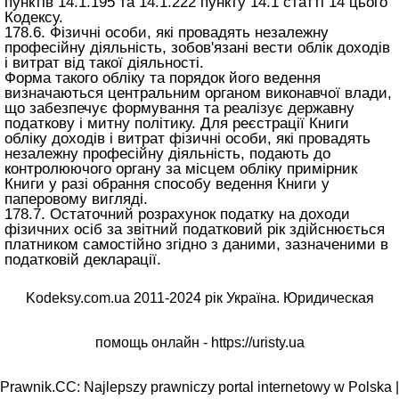
пунктів 14.1.195 та 14.1.222 пункту 14.1
статті 14 цього
Кодексу
.
178.6. Фізичні особи, які провадять незалежну
професійну діяльність, зобов'язані вести облік доходів
і витрат від такої діяльності.
Форма такого обліку та порядок його ведення
визначаються центральним органом виконавчої влади,
що забезпечує формування та реалізує державну
податкову і митну політику. Для реєстрації Книги
обліку доходів і витрат фізичні особи, які провадять
незалежну професійну діяльність, подають до
контролюючого органу за місцем обліку примірник
Книги у разі обрання способу ведення Книги у
паперовому вигляді.
178.7. Остаточний розрахунок податку на доходи
фізичних осіб за звітний податковий рік здійснюється
платником самостійно згідно з даними, зазначеними в
податковій декларації.
Kodeksy.com.ua 2011-2024 рік Україна. Юридическая
помощь онлайн -
https://uristy.ua
Prawnik.CC: Najlepszy prawniczy portal internetowy w Polska |