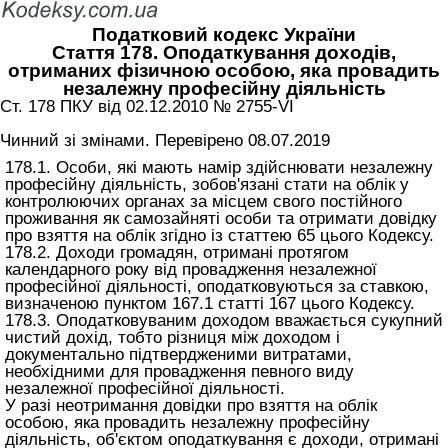
Податковий кодекс України
Стаття 178. Оподаткування доходів,
отриманих фізичною особою, яка провадить
незалежну професійну діяльність
Ст. 178 ПКУ від 02.12.2010 № 2755-VI
Чинний зі змінами. Перевірено 08.07.2019
178.1. Особи, які мають намір здійснювати незалежну
професійну діяльність, зобов'язані стати на облік у
контролюючих органах за місцем свого постійного
проживання як самозайняті особи та отримати довідку
про взяття на облік згідно із
статтею 65 цього Кодексу
.
178.2. Доходи громадян, отримані протягом
календарного року від провадження незалежної
професійної діяльності, оподатковуються за ставкою,
визначеною пунктом 167.1
статті 167 цього Кодексу
.
178.3. Оподатковуваним доходом вважається сукупний
чистий дохід, тобто різниця між доходом і
документально підтвердженими витратами,
необхідними для провадження певного виду
незалежної професійної діяльності.
У разі неотримання довідки про взяття на облік
особою, яка провадить незалежну професійну
діяльність, об'єктом оподаткування є доходи, отримані