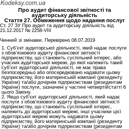
Про аудит фінансової звітності та
аудиторську діяльність
Стаття 27. Обмеження щодо надання послуг
Ст. 27 ЗУ Про аудит та аудиторську діяльність від
21.12.2017 № 2258-VIII
Чинний зі змінами. Перевірено 08.07.2019
1. Суб’єкт аудиторської діяльності, який надає послуги
з обов’язкового аудиту фінансової звітності
підприємству, що становить суспільний інтерес, або
учасник аудиторської мережі, до якої належить такий
суб’єкт аудиторської діяльності, не має права
безпосередньо або опосередковано надавати цьому
підприємству, його материнській компанії (резиденту
України) та/або дочірнім підприємствам (резидентам
України) послуги, зазначені у частині четвертій
статті 6
цього Закону
.
2. Якщо суб’єкт аудиторської діяльності, який надає
послуги з обов’язкового аудиту фінансової звітності
підприємству, що становить суспільний інтерес,
належить до аудиторської мережі, інші учасники цієї
аудиторської мережі можуть надавати цьому
підприємству, його материнській компанії (резиденту
України) та/або дочірнім підприємствам (резидентам