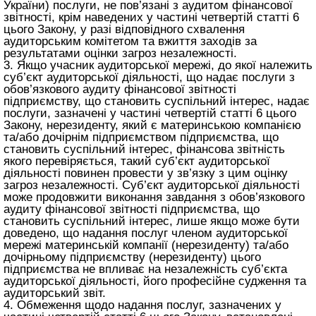
України) послуги, не пов’язані з аудитом фінансової
звітності, крім наведених у частині четвертій
статті 6
цього Закону
, у разі відповідного схвалення
аудиторським комітетом та вжиття заходів за
результатами оцінки загроз незалежності.
3. Якщо учасник аудиторської мережі, до якої належить
суб’єкт аудиторської діяльності, що надає послуги з
обов’язкового аудиту фінансової звітності
підприємству, що становить суспільний інтерес, надає
послуги, зазначені у частині четвертій
статті 6 цього
Закону
, нерезиденту, який є материнською компанією
та/або дочірнім підприємством підприємства, що
становить суспільний інтерес, фінансова звітність
якого перевіряється, такий суб’єкт аудиторської
діяльності повинен провести у зв’язку з цим оцінку
загроз незалежності. Суб’єкт аудиторської діяльності
може продовжити виконання завдання з обов’язкового
аудиту фінансової звітності підприємства, що
становить суспільний інтерес, лише якщо може бути
доведено, що надання послуг членом аудиторської
мережі материнській компанії (нерезиденту) та/або
дочірньому підприємству (нерезиденту) цього
підприємства не впливає на незалежність суб’єкта
аудиторської діяльності, його професійне судження та
аудиторський звіт.
4. Обмеження щодо надання послуг, зазначених у