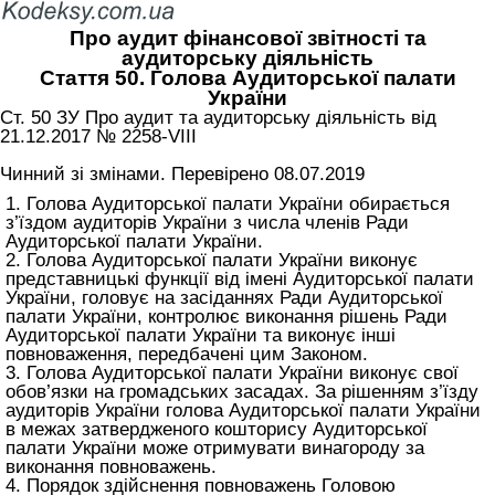
Про аудит фінансової звітності та
аудиторську діяльність
Стаття 50. Голова Аудиторської палати
України
Ст. 50 ЗУ Про аудит та аудиторську діяльність від
21.12.2017 № 2258-VIII
Чинний зі змінами. Перевірено 08.07.2019
1. Голова Аудиторської палати України обирається
з’їздом аудиторів України з числа членів Ради
Аудиторської палати України.
2. Голова Аудиторської палати України виконує
представницькі функції від імені Аудиторської палати
України, головує на засіданнях Ради Аудиторської
палати України, контролює виконання рішень Ради
Аудиторської палати України та виконує інші
повноваження, передбачені цим Законом.
3. Голова Аудиторської палати України виконує свої
обов’язки на громадських засадах. За рішенням з’їзду
аудиторів України голова Аудиторської палати України
в межах затвердженого кошторису Аудиторської
палати України може отримувати винагороду за
виконання повноважень.
4. Порядок здійснення повноважень Головою