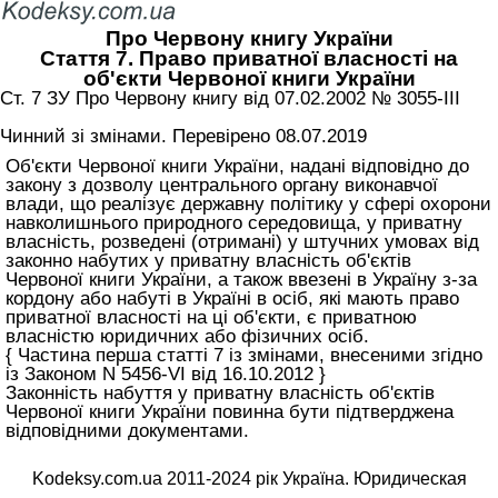
Про Червону книгу України
Стаття 7. Право приватної власності на
об'єкти Червоної книги України
Ст. 7 ЗУ Про Червону книгу вiд 07.02.2002 № 3055-III
Чинний зі змінами. Перевірено 08.07.2019
Об'єкти Червоної книги України, надані відповідно до
закону з дозволу центрального органу виконавчої
влади, що реалізує державну політику у сфері охорони
навколишнього природного середовища, у приватну
власність, розведені (отримані) у штучних умовах від
законно набутих у приватну власність об'єктів
Червоної книги України, а також ввезені в Україну з-за
кордону або набуті в Україні в осіб, які мають право
приватної власності на ці об'єкти, є приватною
власністю юридичних або фізичних осіб.
{ Частина перша статті 7 із змінами, внесеними згідно
із Законом N 5456-VI від 16.10.2012 }
Законність набуття у приватну власність об'єктів
Червоної книги України повинна бути підтверджена
відповідними документами.
Kodeksy.com.ua 2011-2024 рік Україна. Юридическая