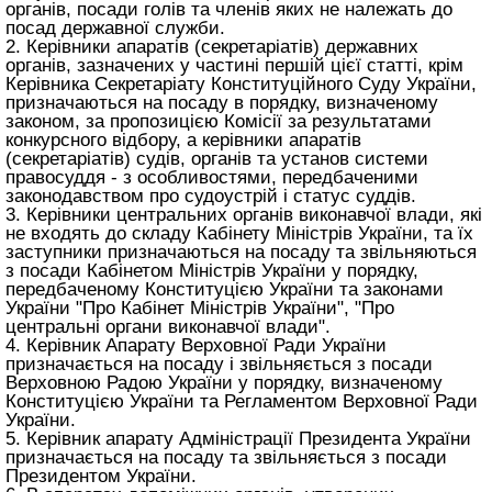
органів, посади голів та членів яких не належать до
посад державної служби.
2. Керівники апаратів (секретаріатів) державних
органів, зазначених у частині першій цієї статті, крім
Керівника Секретаріату Конституційного Суду України,
призначаються на посаду в порядку, визначеному
законом, за пропозицією Комісії за результатами
конкурсного відбору, а керівники апаратів
(секретаріатів) судів, органів та установ системи
правосуддя - з особливостями, передбаченими
законодавством про судоустрій і статус суддів.
3. Керівники центральних органів виконавчої влади, які
не входять до складу Кабінету Міністрів України, та їх
заступники призначаються на посаду та звільняються
з посади Кабінетом Міністрів України у порядку,
передбаченому
Конституцією України
та законами
України
"Про Кабінет Міністрів України"
,
"Про
центральні органи виконавчої влади"
.
4. Керівник Апарату Верховної Ради України
призначається на посаду і звільняється з посади
Верховною Радою України у порядку, визначеному
Конституцією України
та
Регламентом Верховної Ради
України
.
5. Керівник апарату Адміністрації Президента України
призначається на посаду та звільняється з посади
Президентом України.