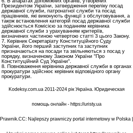
6. В апаратах допоміжних органів, утворених
Президентом України, затвердження переліку посад
державної служби, патронатної служби та посад
працівників, які виконують функції з обслуговування, а
також встановлення категорій посад державної служби
здійснюється Комісією за поданням керівника
державної служби з урахуванням критеріїв,
визначених частиною четвертою
статті 3 цього Закону
.
7. Керівник Секретаріату Конституційного Суду
України, його перший заступник та заступник
призначаються на посади та звільняються з посад у
порядку, визначеному
Законом України "Про
Конституційний Суд України"
.
8. Повноваження керівника державної служби в органах
прокуратури здійснює керівник відповідного органу
прокуратури.
Kodeksy.com.ua 2011-2024 рік Україна. Юридическая
помощь онлайн -
https://uristy.ua
Prawnik.CC: Najlepszy prawniczy portal internetowy w Polska |