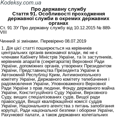
Про державну службу
Стаття 91. Особливості проходження
державної служби в окремих державних
органах
Ст. 91 ЗУ Про державну службу від 10.12.2015 № 889-
VIII
Чинний зі змінами. Перевірено 08.07.2019
1. Дія цієї статті поширюється на керівників
центральних органів виконавчої влади, які не є
членами Кабінету Міністрів України, та їх заступників,
керівників апаратів (секретаріатів) Верховної Ради
України, допоміжних органів, утворених Президентом
України, Представництва Президента України в
Автономній Республіці Крим, Антимонопольного
комітету України, Державного комітету телебачення і
радіомовлення України, Уповноваженого Верховної
Ради України з прав людини, Фонду державного майна
України, Конституційного Суду України, Верховного
Суду, вищих спеціалізованих судів, Вищої ради
правосуддя, Вищої кваліфікаційної комісії суддів
України, Національного агентства з питань запобігання
корупції, Ради національної безпеки і оборони України,
Рахункової палати, а також державних колегіальних