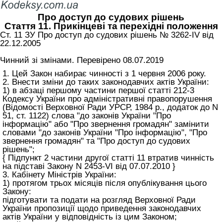
Про доступ до судових рішень
Стаття 11. Прикінцеві та перехідні положення
Ст. 11 ЗУ Про доступ до судових рішень № 3262-IV від
22.12.2005
Чинний зі змінами. Перевірено 08.07.2019
1. Цей Закон набирає чинності з 1 червня 2006 року.
2. Внести зміни до таких законодавчих актів України:
1) в абзаці першому частини першої статті 212-3
Кодексу України про адміністративні правопорушення
(Відомості Верховної Ради УРСР, 1984 р., додаток до N
51, ст. 1122) слова "до законів України "Про
інформацію" або "Про звернення громадян" замінити
словами "до законів України "Про інформацію", "Про
звернення громадян" та "Про доступ до судових
рішень";
{ Підпункт 2 частини другої статті 11 втратив чинність
на підставі Закону N 2453-VI від 07.07.2010 }
3. Кабінету Міністрів України:
1) протягом трьох місяців після опублікування цього
Закону:
підготувати та подати на розгляд Верховної Ради
України пропозиції щодо приведення законодавчих
актів України у відповідність із цим Законом;