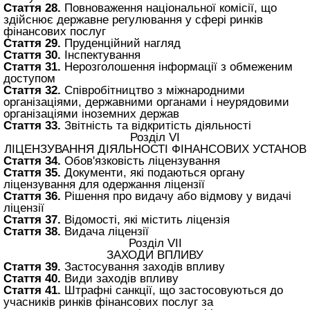
Стаття 28.
Повноваження національної комісії, що
здійснює державне регулювання у сфері ринків
фінансових послуг
Стаття 29.
Пруденційний нагляд
Стаття 30.
Інспектування
Стаття 31.
Нерозголошення інформації з обмеженим
доступом
Стаття 32.
Співробітництво з міжнародними
організаціями, державними органами і неурядовими
організаціями іноземних держав
Стаття 33.
Звітність та відкритість діяльності
Розділ VI
ЛІЦЕНЗУВАННЯ ДІЯЛЬНОСТІ ФІНАНСОВИХ УСТАНОВ
Стаття 34.
Обов'язковість ліцензування
Стаття 35.
Документи, які подаються органу
ліцензування для одержання ліцензії
Стаття 36.
Рішення про видачу або відмову у видачі
ліцензії
Стаття 37.
Відомості, які містить ліцензія
Стаття 38.
Видача ліцензії
Розділ VII
ЗАХОДИ ВПЛИВУ
Стаття 39.
Застосування заходів впливу
Стаття 40.
Види заходів впливу
Стаття 41.
Штрафні санкції, що застосовуються до
учасників ринків фінансових послуг за