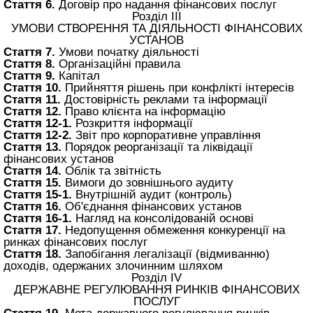
Стаття 6.
Договір про надання фінансових послуг
Розділ III
УМОВИ СТВОРЕННЯ ТА ДІЯЛЬНОСТІ ФІНАНСОВИХ
УСТАНОВ
Стаття 7.
Умови початку діяльності
Стаття 8.
Організаційні правила
Стаття 9.
Капітал
Стаття 10.
Прийняття рішень при конфлікті інтересів
Стаття 11.
Достовірність реклами та інформації
Стаття 12.
Право клієнта на інформацію
Стаття 12-1.
Розкриття інформації
Стаття 12-2.
Звіт про корпоративне управління
Стаття 13.
Порядок реорганізації та ліквідації
фінансових установ
Стаття 14.
Облік та звітність
Стаття 15.
Вимоги до зовнішнього аудиту
Стаття 15-1.
Внутрішній аудит (контроль)
Стаття 16.
Об'єднання фінансових установ
Стаття 16-1.
Нагляд на консолідованій основі
Стаття 17.
Недопущення обмеження конкуренції на
ринках фінансових послуг
Стаття 18.
Запобігання легалізації (відмиванню)
доходів, одержаних злочинним шляхом
Розділ IV
ДЕРЖАВНЕ РЕГУЛЮВАННЯ РИНКІВ ФІНАНСОВИХ
ПОСЛУГ