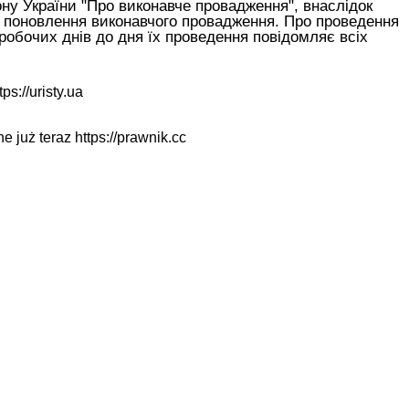
ону України "Про виконавче провадження"
, внаслідок
ля поновлення виконавчого провадження. Про проведення
робочих днів до дня їх проведення повідомляє всіх
tps://uristy.ua
ne już teraz
https://prawnik.cc