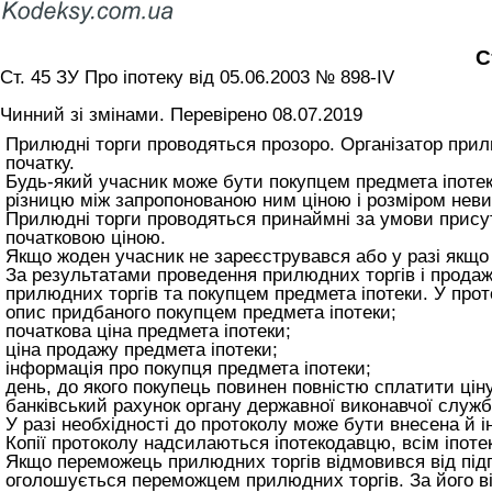
С
Ст. 45 ЗУ Про іпотеку вiд 05.06.2003 № 898-IV
Чинний зі змінами. Перевірено 08.07.2019
Прилюдні торги проводяться прозоро. Організатор прил
початку.
Будь-який учасник може бути покупцем предмета іпотек
різницю між запропонованою ним ціною і розміром неви
Прилюдні торги проводяться принаймні за умови присут
початковою ціною.
Якщо жоден учасник не зареєструвався або у разі якщо
За результатами проведення прилюдних торгів і продаж
прилюдних торгів та покупцем предмета іпотеки. У прот
опис придбаного покупцем предмета іпотеки;
початкова ціна предмета іпотеки;
ціна продажу предмета іпотеки;
інформація про покупця предмета іпотеки;
день, до якого покупець повинен повністю сплатити цін
банківський рахунок органу державної виконавчої служб
У разі необхідності до протоколу може бути внесена й 
Копії протоколу надсилаються іпотекодавцю, всім іпот
Якщо переможець прилюдних торгів відмовився від підп
оголошується переможцем прилюдних торгів. За його ві