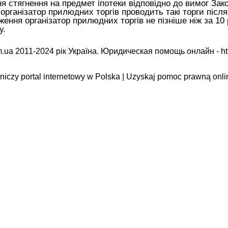
я стягнення на предмет іпотеки відповідно до вимог
Зак
 організатор прилюдних торгів проводить такі торги піс
ення організатор прилюдних торгів не пізніше ніж за 10 
у.
.ua 2011-2024 рік Україна. Юридическая помощь онлайн -
ht
iczy portal internetowy w Polska | Uzyskaj pomoc prawną onli