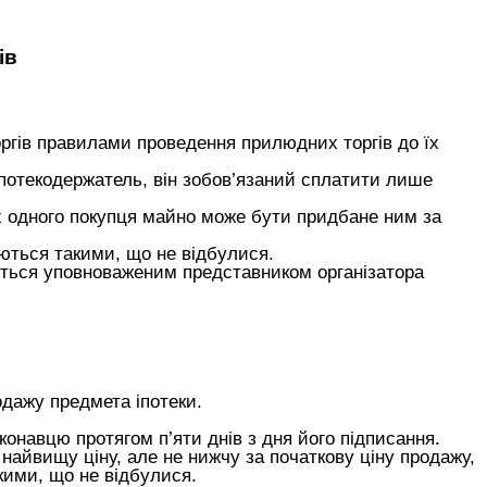
ів
ргів правилами проведення прилюдних торгів до їх
іпотекодержатель, він зобов’язаний сплатити лише
ах одного покупця майно може бути придбане ним за
ються такими, що не відбулися.
ється уповноваженим представником організатора
одажу предмета іпотеки.
онавцю протягом п’яти днів з дня його підписання.
айвищу ціну, але не нижчу за початкову ціну продажу,
кими, що не відбулися.