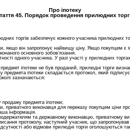
Про іпотеку
таття 45. Порядок проведення прилюдних торг
юдних торгів забезпечує кожного учасника прилюдних то
и, якщо він запропонує найвищу ціну. Якщо покупцем є 
конаного основного зобов’язання.
ності одного учасника. У разі участі у прилюдних торг
 предмет іпотеки не був проданий, прилюдні торги визна
у предмета іпотеки складається протокол, який підпису
околі зазначаються:
у продажу предмета іпотеки;
и, приватного виконавця для переказу покупцем ціни пр
інша інформація.
екодержателям та державному виконавцю, приватному вик
исання протоколу, наступний учасник, що запропонував н
дсутності або відмови прилюдні торги оголошуються та