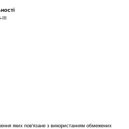
ьності
III
дження яких пов'язане з використанням обмежених