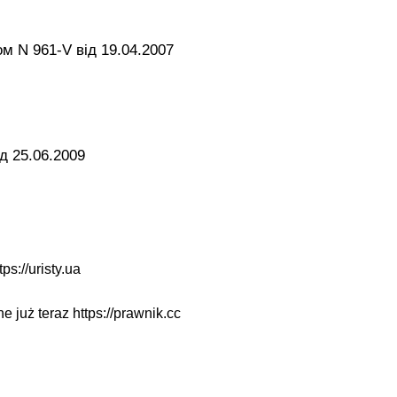
ом N 961-V від 19.04.2007
д 25.06.2009
tps://uristy.ua
ne już teraz
https://prawnik.cc