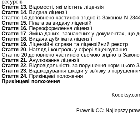
ресурсів
Стаття 13.
Відомості, які містить ліцензія
Стаття 14.
Видача ліцензії
Статтю 14 доповнено частиною згідно із Законом N 2344-I
Стаття 15.
Плата за видачу ліцензій
Стаття 16.
Переоформлення ліцензії
Стаття 17.
Зміна даних, зазначених у документах, що д
Стаття 18.
Видача дубліката ліцензії
Стаття 19.
Ліцензійні справи та ліцензійний реєстр
Стаття 20.
Нагляд і контроль у сфері ліцензування
Статтю 20 доповнено частиною сьомою згідно із Законом N
Стаття 21.
Анулювання ліцензії
Стаття 22.
Відповідальність за порушення норм цього З
Стаття 23.
Відшкодування шкоди у зв'язку з порушенням
Стаття 24.
Прикінцеві положення
Прикінцеві положення
Kodeksy.com
Prawnik.CC: Najlepszy prawn