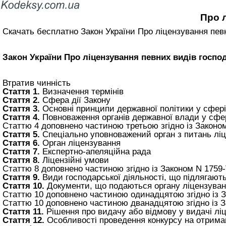
Про л
Скачать бесплатно Закон України Про ліцензування певни
Закон України Про ліцензування певних видів господа
Втратив чинність
Стаття 1.
Визначення термінів
Стаття 2.
Сфера дії Закону
Стаття 3.
Основні принципи державної політики у сфері
Стаття 4.
Повноваження органів державної влади у сфер
Статтю 4 доповнено частиною третьою згідно із Законом
Стаття 5.
Спеціально уповноважений орган з питань лі
Стаття 6.
Орган ліцензування
Стаття 7.
Експертно-апеляційна рада
Стаття 8.
Ліцензійні умови
Статтю 8 доповнено частиною згідно із Законом N 1759-V
Стаття 9.
Види господарської діяльності, що підлягают
Стаття 10.
Документи, що подаються органу ліцензуванн
Статтю 10 доповнено частиною одинадцятою згідно із З
Статтю 10 доповнено частиною дванадцятою згідно із З
Стаття 11.
Рішення про видачу або відмову у видачі ліц
Стаття 12.
Особливості проведення конкурсу на отриман