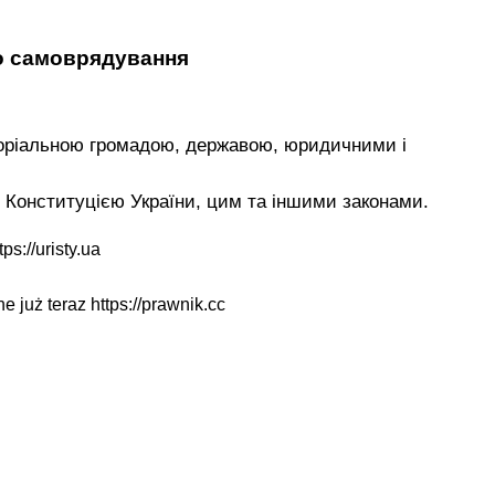
го самоврядування
иторіальною громадою, державою, юридичними і
я Конституцією України, цим та іншими законами.
tps://uristy.ua
ne już teraz
https://prawnik.cc