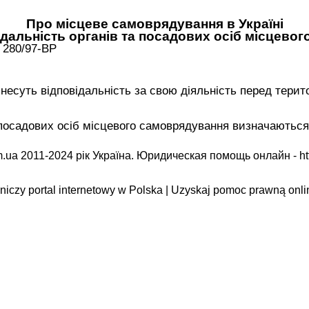
Про місцеве самоврядування в Україні
відальність органів та посадових осіб місцево
 280/97-ВР
 несуть відповідальність за свою діяльність перед тер
та посадових осіб місцевого самоврядування визначаютьс
.ua 2011-2024 рік Україна. Юридическая помощь онлайн -
ht
iczy portal internetowy w Polska | Uzyskaj pomoc prawną onli