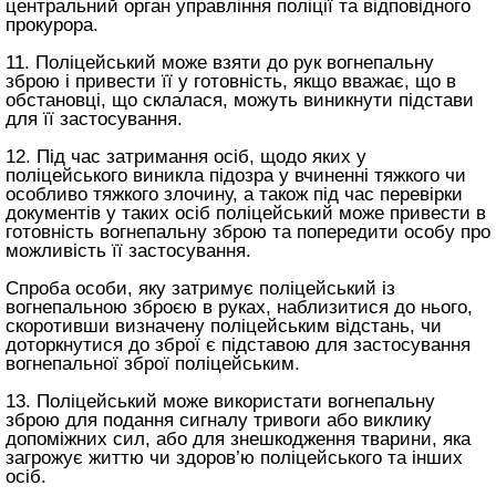
центральний орган управління поліції та відповідного
прокурора.
11. Поліцейський може взяти до рук вогнепальну
зброю і привести її у готовність, якщо вважає, що в
обстановці, що склалася, можуть виникнути підстави
для її застосування.
12. Під час затримання осіб, щодо яких у
поліцейського виникла підозра у вчиненні тяжкого чи
особливо тяжкого злочину, а також під час перевірки
документів у таких осіб поліцейський може привести в
готовність вогнепальну зброю та попередити особу про
можливість її застосування.
Спроба особи, яку затримує поліцейський із
вогнепальною зброєю в руках, наблизитися до нього,
скоротивши визначену поліцейським відстань, чи
доторкнутися до зброї є підставою для застосування
вогнепальної зброї поліцейським.
13. Поліцейський може використати вогнепальну
зброю для подання сигналу тривоги або виклику
допоміжних сил, або для знешкодження тварини, яка
загрожує життю чи здоров’ю поліцейського та інших
осіб.