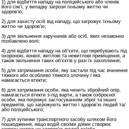
1) для відбиття нападу на поліцейського або членів
його сім’ї, у випадку загрози їхньому життю чи
здоров’ю;
2) для захисту осіб від нападу, що загрожує їхньому
життю чи здоров’ю;
3) для звільнення заручників або осіб, яких незаконно
позбавлено волі;
4) для відбиття нападу на об’єкти, що перебувають під
охороною, конвої, житлові та нежитлові приміщення, а
також звільнення таких об’єктів у разі їх захоплення;
5) для затримання особи, яку застали під час вчинення
тяжкого або особливо тяжкого злочину і яка
намагається втекти;
6) для затримання особи, яка чинить збройний опір,
намагається втекти з-під варти, а також озброєної
особи, яка погрожує застосуванням зброї та інших
предметів, що загрожують життю і здоров’ю людей та/
або поліцейського;
7) для зупинки транспортного засобу шляхом його
пошкодження, якщо водій своїми діями створює