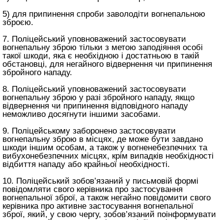
5) для припинення спроби заволодіти вогнепальною
зброєю.
7. Поліцейський уповноважений застосовувати
вогнепальну зброю тільки з метою заподіяння особі
такої шкоди, яка є необхідною і достатньою в такій
обстановці, для негайного відвернення чи припинення
збройного нападу.
8. Поліцейський уповноважений застосовувати
вогнепальну зброю у разі збройного нападу, якщо
відвернення чи припинення відповідного нападу
неможливо досягнути іншими засобами.
9. Поліцейському заборонено застосовувати
вогнепальну зброю в місцях, де може бути завдано
шкоди іншим особам, а також у вогненебезпечних та
вибухонебезпечних місцях, крім випадків необхідності
відбиття нападу або крайньої необхідності.
10. Поліцейський зобов’язаний у письмовій формі
повідомляти свого керівника про застосування
вогнепальної зброї, а також негайно повідомити свого
керівника про активне застосування вогнепальної
зброї, який, у свою чергу, зобов’язаний поінформувати