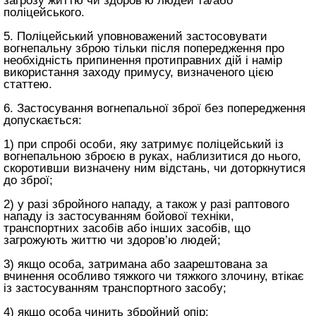
загрозу життю чи здоров’ю людей та/або
поліцейського.
5. Поліцейський уповноважений застосовувати
вогнепальну зброю тільки після попередження про
необхідність припинення протиправних дій і намір
використання заходу примусу, визначеного цією
статтею.
6. Застосування вогнепальної зброї без попередження
допускається:
1) при спробі особи, яку затримує поліцейський із
вогнепальною зброєю в руках, наблизитися до нього,
скоротивши визначену ним відстань, чи доторкнутися
до зброї;
2) у разі збройного нападу, а також у разі раптового
нападу із застосуванням бойової техніки,
транспортних засобів або інших засобів, що
загрожують життю чи здоров’ю людей;
3) якщо особа, затримана або заарештована за
вчинення особливо тяжкого чи тяжкого злочину, втікає
із застосуванням транспортного засобу;
4) якщо особа чинить збройний опір;