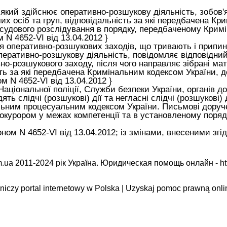
 який здійснює оперативно-розшукову діяльність, зобов'
их осіб та груп, відповідальність за які передбачена
Кри
осудового розслідування в порядку, передбаченому
Кримі
 N 4652-VI від 13.04.2012 }
ння оперативно-розшукових заходів, що тривають і припи
перативно-розшукову діяльність, повідомляє відповідний
о-розшукового заходу, після чого направляє зібрані мат
сть за які передбачена
Кримінальним кодексом України
, 
м N 4652-VI від 13.04.2012 }
ціональної поліції, Служби безпеки України, органів до
ть слідчі (розшукові) дії та негласні слідчі (розшукові
ьним процесуальним кодексом України
. Письмові доруч
рокурором у межах компетенції та в установленому поря
ом N 4652-VI від 13.04.2012; із змінами, внесеними згідно
.ua 2011-2024 рік Україна. Юридическая помощь онлайн -
ht
iczy portal internetowy w Polska | Uzyskaj pomoc prawną onli