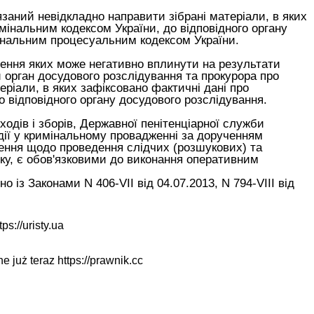
язаний невідкладно направити зібрані матеріали, в яких
мінальним кодексом України
, до відповідного органу
нальним процесуальним кодексом України
.
нення яких може негативно вплинути на результати
 орган досудового розслідування та прокурора про
еріали, в яких зафіксовано фактичні дані про
до відповідного органу досудового розслідування.
ходів і зборів, Державної пенітенціарної служби
) дії у кримінальному провадженні за дорученням
ення щодо проведення слідчих (розшукових) та
дку, є обов'язковими до виконання оперативним
 із Законами N 406-VII від 04.07.2013, N 794-VIII від
tps://uristy.ua
ne już teraz
https://prawnik.cc