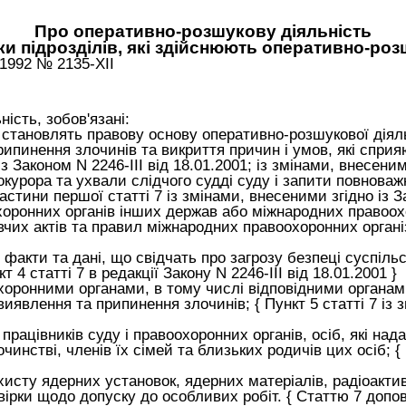
Про оперативно-розшукову діяльність
ки підрозділів, які здійснюють оперативно-ро
.1992 № 2135-XII
ість, зобов'язані:
що становлять правову основу оперативно-розшукової дія
рипинення злочинів та викриття причин і умов, які спри
 Законом N 2246-III від 18.01.2001; із змінами, внесеними
окурора та ухвали слідчого судді суду і запити повноваж
стини першої статті 7 із змінами, внесеними згідно із За
хоронних органів інших держав або міжнародних правоох
вчих актів та правил міжнародних правоохоронних організа
м факти та дані, що свідчать про загрозу безпеці суспіл
 4 статті 7 в редакції Закону N 2246-III від 18.01.2001 }
хоронними органами, в тому числі відповідними органа
иявлення та припинення злочинів; { Пункт 5 статті 7 із 
 працівників суду і правоохоронних органів, осіб, які н
чинстві, членів їх сімей та близьких родичів цих осіб; { 
хисту ядерних установок, ядерних матеріалів, радіоакти
ірки щодо допуску до особливих робіт. { Статтю 7 доповн