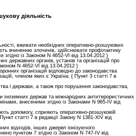
зшукову діяльність
льності, вживати необхідних оперативно-розшукових
яють вчиненню злочинів, здійснювати профілактику
 згідно із Законом N 4652-VI від 13.04.2012 }
них державних органів, установ та організацій про
коном N 4652-VI від 13.04.2012 }
оронних організацій відповідно до законодавства
цій, членом яких є Україна; { Пункт 3 статті 7 в
ьства і держави, а також про порушення законодавства,
ми іноземних держав та міжнародних антитерористичних
змінами, внесеними згідно із Законами N 965-IV від
адають допомогу, сприяють оперативно-розшуковій
Пункт статті 7 в редакції Закону N 1381-XIV від
вних відходів, інших джерел іонізуючого
ено пунктом 7 згідно із Законом N 747-IV від