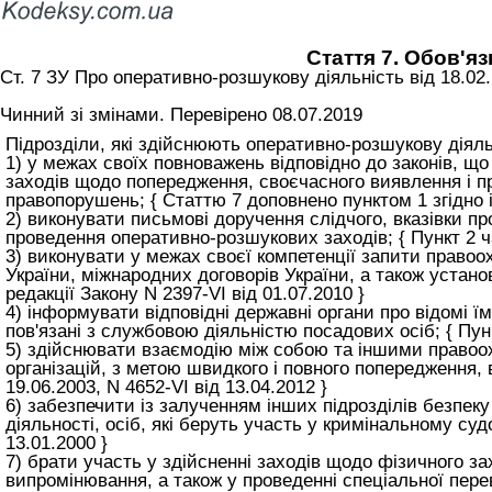
Стаття 7. Обов'яз
Ст. 7 ЗУ Про оперативно-розшукову діяльність вiд 18.02
Чинний зі змінами. Перевірено 08.07.2019
Підрозділи, які здійснюють оперативно-розшукову діяльн
1) у межах своїх повноважень відповідно до законів, 
заходів щодо попередження, своєчасного виявлення і п
правопорушень; { Статтю 7 доповнено пунктом 1 згідно із
2) виконувати письмові доручення слідчого, вказівки пр
проведення оперативно-розшукових заходів; { Пункт 2 ча
3) виконувати у межах своєї компетенції запити правоо
України, міжнародних договорів України, а також устано
редакції Закону N 2397-VI від 01.07.2010 }
4) інформувати відповідні державні органи про відомі ї
пов'язані з службовою діяльністю посадових осіб; { Пункт
5) здійснювати взаємодію між собою та іншими правоо
організацій, з метою швидкого і повного попередження, в
19.06.2003, N 4652-VI від 13.04.2012 }
6) забезпечити із залученням інших підрозділів безпеку
діяльності, осіб, які беруть участь у кримінальному судо
13.01.2000 }
7) брати участь у здійсненні заходів щодо фізичного за
випромінювання, а також у проведенні спеціальної перев