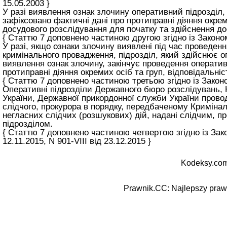
15.05.2003 }
У разі виявлення ознак злочину оперативний підрозділ,
зафіксовано фактичні дані про протиправні діяння окрем
досудового розслідування для початку та здійснення д
{ Статтю 7 доповнено частиною другою згідно із Законом
У разі, якщо ознаки злочину виявлені під час проведе
кримінального провадження, підрозділ, який здійснює о
виявлення ознак злочину, закінчує проведення оперативн
протиправні діяння окремих осіб та груп, відповідальні
{ Статтю 7 доповнено частиною третьою згідно із Законо
Оперативні підрозділи Державного бюро розслідувань, На
України, Державної прикордонної служби України проводя
слідчого, прокурора в порядку, передбаченому
Кримінал
негласних слідчих (розшукових) дій, надані слідчим, п
підрозділом.
{ Статтю 7 доповнено частиною четвертою згідно із Закон
12.11.2015, N 901-VIII від 23.12.2015 }
Kodeksy.com
Prawnik.CC: Najlepszy prawn