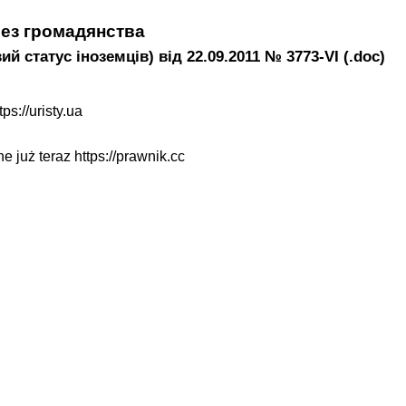
без громадянства
 статус іноземців) від 22.09.2011 № 3773-VI (.doc)
tps://uristy.ua
ne już teraz
https://prawnik.cc