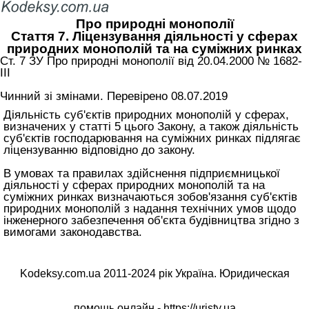
Про природні монополії
Стаття 7. Ліцензування діяльності у сферах
природних монополій та на суміжних ринках
Ст. 7 ЗУ Про природні монополії від 20.04.2000 № 1682-
III
Чинний зі змінами. Перевірено 08.07.2019
Діяльність суб'єктів природних монополій у сферах,
визначених у
статті 5 цього Закону
, а також діяльність
суб'єктів господарювання на суміжних ринках підлягає
ліцензуванню відповідно до закону.
В умовах та правилах здійснення підприємницької
діяльності у сферах природних монополій та на
суміжних ринках визначаються зобов'язання суб'єктів
природних монополій з надання технічних умов щодо
інженерного забезпечення об'єкта будівництва згідно з
вимогами законодавства.
Kodeksy.com.ua 2011-2024 рік Україна. Юридическая
помощь онлайн -
https://uristy.ua