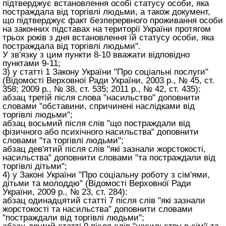
підтверджує встановлення особі статусу особи, яка
постраждала від торгівлі людьми, а також документ,
що підтверджує факт безперервного проживання особи
на законних підставах на території України протягом
трьох років з дня встановлення їй статусу особи, яка
постраждала від торгівлі людьми".
У зв'язку з цим пункти 8-10 вважати відповідно
пунктами 9-11;
3) у статті 1 Закону України "Про соціальні послуги"
(Відомості Верховної Ради України, 2003 р., № 45, ст.
358; 2009 р., № 38, ст. 535; 2011 р., № 42, ст. 435):
абзац третій після слова "насильство" доповнити
словами "обставини, спричинені наслідками від
торгівлі людьми";
абзац восьмий після слів "що постраждали від
фізичного або психічного насильства" доповнити
словами "та торгівлі людьми";
абзац дев'ятий після слів "які зазнали жорстокості,
насильства" доповнити словами "та постраждали від
торгівлі дітьми";
4) у Законі України "Про соціальну роботу з сім'ями,
дітьми та молоддю" (Відомості Верховної Ради
України, 2009 р., № 23, ст. 284):
абзац одинадцятий статті 7 після слів "які зазнали
жорстокості та насильства" доповнити словами
"постраждали від торгівлі людьми";