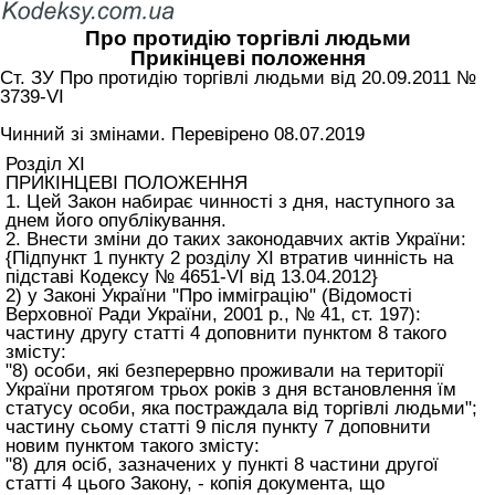
Про протидію торгівлі людьми
Прикінцеві положення
Ст. ЗУ Про протидію торгівлі людьми від 20.09.2011 №
3739-VI
Чинний зі змінами. Перевірено 08.07.2019
Розділ XI
ПРИКІНЦЕВІ ПОЛОЖЕННЯ
1. Цей Закон набирає чинності з дня, наступного за
днем його опублікування.
2. Внести зміни до таких законодавчих актів України:
{Підпункт 1 пункту 2 розділу XI втратив чинність на
підставі Кодексу № 4651-VI від 13.04.2012}
2) у Законі України "Про імміграцію" (Відомості
Верховної Ради України, 2001 р., № 41, ст. 197):
частину другу статті 4 доповнити пунктом 8 такого
змісту:
"8) особи, які безперервно проживали на території
України протягом трьох років з дня встановлення їм
статусу особи, яка постраждала від торгівлі людьми";
частину сьому статті 9 після пункту 7 доповнити
новим пунктом такого змісту:
"8) для осіб, зазначених у пункті 8 частини другої
статті 4 цього Закону
, - копія документа, що