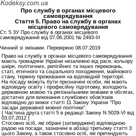
Про службу в органах місцевого
самоврядування
Стаття 5. Право на службу в органах
місцевого самоврядування
Ст. 5 ЗУ Про службу в органах місцевого
самоврядування вiд 07.06.2001 № 2493-III
Чинний зі змінами. Перевірено 08.07.2019
Право на службу в органах місцевого самоврядування
мають громадяни України незалежно від раси, кольору
шкіри, політичних, релігійних та інших переконань,
статі, етнічного та соціального походження, майнового
стану, терміну проживання на відповідній території.
На посаду можуть бути призначені особи, які мають
відповідну освіту і професійну підготовку, володіють
державною мовою та регіональними мовами в обсягах,
достатніх для виконання службових обов'язків
відповідно до вимог
статті 11 Закону України "Про
засади державної мовної політики"
.
{ Частина друга статті 5 в редакції Закону N 5029-VI від
03.07.2012 }
Стосовно осіб, які обрані (затверджені) відповідною
радою на посади, зазначені в абзаці третьому
статті 3
цього Закону
, а також стосовно осіб, які претендують