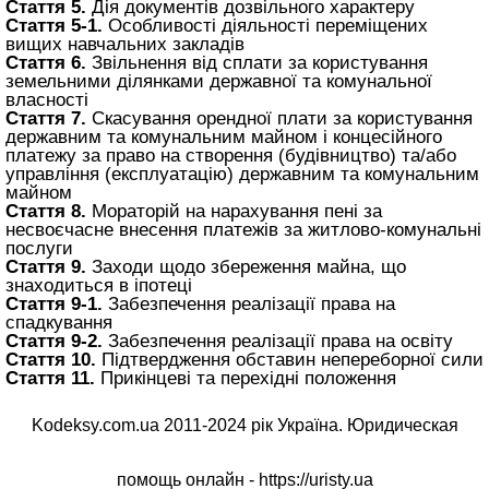
Стаття 5.
Дія документів дозвільного характеру
Стаття 5-1.
Особливості діяльності переміщених
вищих навчальних закладів
Стаття 6.
Звільнення від сплати за користування
земельними ділянками державної та комунальної
власності
Стаття 7.
Скасування орендної плати за користування
державним та комунальним майном і концесійного
платежу за право на створення (будівництво) та/або
управління (експлуатацію) державним та комунальним
майном
Стаття 8.
Мораторій на нарахування пені за
несвоєчасне внесення платежів за житлово-комунальні
послуги
Стаття 9.
Заходи щодо збереження майна, що
знаходиться в іпотеці
Стаття 9-1.
Забезпечення реалізації права на
спадкування
Стаття 9-2.
Забезпечення реалізації права на освіту
Стаття 10.
Підтвердження обставин непереборної сили
Стаття 11.
Прикінцеві та перехідні положення
Kodeksy.com.ua 2011-2024 рік Україна. Юридическая
помощь онлайн -
https://uristy.ua