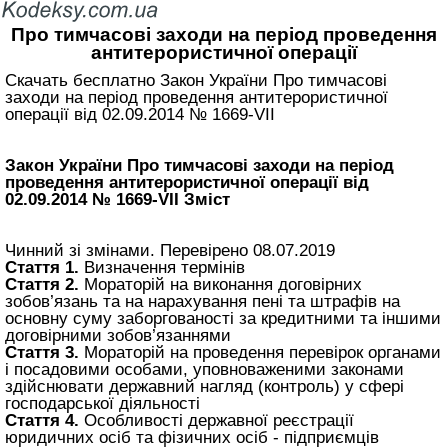
Про тимчасові заходи на період проведення
антитерористичної операції
Скачать бесплатно Закон України Про тимчасові
заходи на період проведення антитерористичної
операції від 02.09.2014 № 1669-VII
Закон України Про тимчасові заходи на період
проведення антитерористичної операції від
02.09.2014 № 1669-VII Зміст
Чинний зі змінами. Перевірено 08.07.2019
Стаття 1.
Визначення термінів
Стаття 2.
Мораторій на виконання договірних
зобов’язань та на нарахування пені та штрафів на
основну суму заборгованості за кредитними та іншими
договірними зобов’язаннями
Стаття 3.
Мораторій на проведення перевірок органами
і посадовими особами, уповноваженими законами
здійснювати державний нагляд (контроль) у сфері
господарської діяльності
Стаття 4.
Особливості державної реєстрації
юридичних осіб та фізичних осіб - підприємців