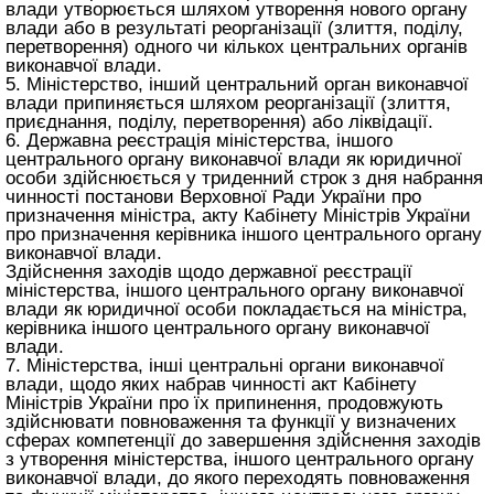
влади утворюється шляхом утворення нового органу
влади або в результаті реорганізації (злиття, поділу,
перетворення) одного чи кількох центральних органів
виконавчої влади.
5. Міністерство, інший центральний орган виконавчої
влади припиняється шляхом реорганізації (злиття,
приєднання, поділу, перетворення) або ліквідації.
6. Державна реєстрація міністерства, іншого
центрального органу виконавчої влади як юридичної
особи здійснюється у триденний строк з дня набрання
чинності постанови Верховної Ради України про
призначення міністра, акту Кабінету Міністрів України
про призначення керівника іншого центрального органу
виконавчої влади.
Здійснення заходів щодо державної реєстрації
міністерства, іншого центрального органу виконавчої
влади як юридичної особи покладається на міністра,
керівника іншого центрального органу виконавчої
влади.
7. Міністерства, інші центральні органи виконавчої
влади, щодо яких набрав чинності акт Кабінету
Міністрів України про їх припинення, продовжують
здійснювати повноваження та функції у визначених
сферах компетенції до завершення здійснення заходів
з утворення міністерства, іншого центрального органу
виконавчої влади, до якого переходять повноваження