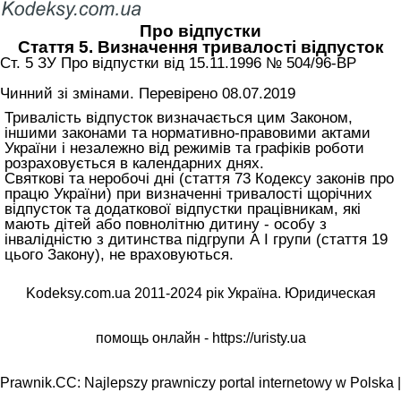
Про відпустки
Стаття 5. Визначення тривалості відпусток
Ст. 5 ЗУ Про відпустки вiд 15.11.1996 № 504/96-ВР
Чинний зі змінами. Перевірено 08.07.2019
Тривалість відпусток визначається цим Законом,
іншими законами та нормативно-правовими актами
України і незалежно від режимів та графіків роботи
розраховується в календарних днях.
Святкові та неробочі дні (
стаття 73 Кодексу законів про
працю України
) при визначенні тривалості щорічних
відпусток та додаткової відпустки працівникам, які
мають дітей або повнолітню дитину - особу з
інвалідністю з дитинства підгрупи А I групи (
стаття 19
цього Закону
), не враховуються.
Kodeksy.com.ua 2011-2024 рік Україна. Юридическая
помощь онлайн -
https://uristy.ua
Prawnik.CC: Najlepszy prawniczy portal internetowy w Polska |