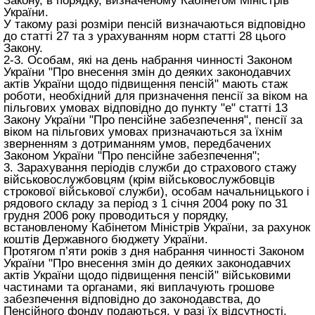
Закону
, в порядку, визначеному Кабінетом Міністрів
України.
У такому разі розміри пенсій визначаються відповідно
до статті 27 та з урахуванням норм
статті 28 цього
Закону
.
2-3. Особам, які на день набрання чинності Законом
України "Про внесення змін до деяких законодавчих
актів України щодо підвищення пенсій" мають стаж
роботи, необхідний для призначення пенсії за віком на
пільгових умовах відповідно до пункту "е" статті 13
Закону України "Про пенсійне забезпечення", пенсії за
віком на пільгових умовах призначаються за їхнім
зверненням з дотриманням умов, передбачених
Законом України "Про пенсійне забезпечення";
3. Зарахування періодів служби до страхового стажу
військовослужбовцям (крім військовослужбовців
строкової військової служби), особам начальницького і
рядового складу за період з 1 січня 2004 року по 31
грудня 2006 року проводиться у порядку,
встановленому Кабінетом Міністрів України, за рахунок
коштів Державного бюджету України.
Протягом п’яти років з дня набрання чинності Законом
України "Про внесення змін до деяких законодавчих
актів України щодо підвищення пенсій" військовими
частинами та органами, які виплачують грошове
забезпечення відповідно до законодавства, до
Пенсійного фонду подаються, у разі їх відсутності,