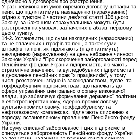
одночасно з договором про розстрочення.
У разі невиконання умов окремого договору штрафи та
пеня, що підлягатимуть накладенню (нарахуванню)
згідно з пунктом 2 частини дев'ятої
статті 106 цього
Закону
, за бажанням страхувальника можуть бути
розстрочені на умовах, зазначених в абзаці першому
цього пункту.
14-2. Установити, що суми накладених (нарахованих)
та не сплачених штрафів та пені, а також суми
штрафів та пені, які підлягають (підлягатимуть)
накладенню (нарахуванню) на день набрання чинності
Законом України "Про скорочення заборгованості перед
Пенсійним фондом України підприємств, які мають
стратегічне значення, та вугледобувних підприємств і
відновлення пенсійних прав їх працівників", у тому
числі розстрочені згідно із законодавством, вугле- та
торфодобувним підприємствам, що належать до
сфери управління центрального органу виконавчої
влади, що забезпечує формування державної політики
в електроенергетичному, ядерно-промисловому,
вугільно-промисловому, торфодобувному та
нафтогазовому комплексах, підлягають списанню в
порядку, встановленому правлінням Пенсійного фонду
України.
На суму списаної заборгованості цих підприємств
списується заборгованість Пенсійного фонду України
за позиками, наданими за рахунок коштів єдиного