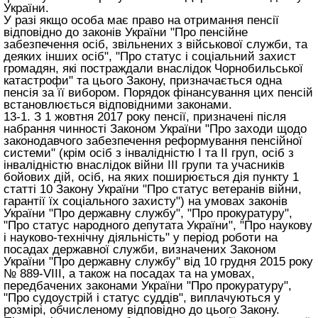
України.
У разі якщо особа має право на отримання пенсії
відповідно до законів України "Про пенсійне
забезпечення осіб, звільнених з військової служби, та
деяких інших осіб", "Про статус і соціальний захист
громадян, які постраждали внаслідок Чорнобильської
катастрофи" та цього Закону, призначається одна
пенсія за її вибором. Порядок фінансування цих пенсій
встановлюється відповідними законами.
13-1. З 1 жовтня 2017 року пенсії, призначені після
набрання чинності Законом України "Про заходи щодо
законодавчого забезпечення реформування пенсійної
системи" (крім осіб з інвалідністю I та II груп, осіб з
інвалідністю внаслідок війни III групи та учасників
бойових дій, осіб, на яких поширюється дія пункту 1
статті 10 Закону України "Про статус ветеранів війни,
гарантії їх соціального захисту") на умовах законів
України "Про державну службу", "Про прокуратуру",
"Про статус народного депутата України", "Про наукову
і науково-технічну діяльність" у період роботи на
посадах державної служби, визначених Законом
України "Про державну службу" від 10 грудня 2015 року
№ 889-VIII, а також на посадах та на умовах,
передбачених законами України "Про прокуратуру",
"Про судоустрій і статус суддів", виплачуються у
розмірі, обчисленому відповідно до цього Закону.