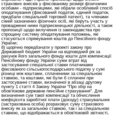
страхових внесків у фіксованому розмірі фізичними
особами - підприємцями, які обрали особливий спосіб
оподаткування (фіксований податок, єдиний податок,
придбали спеціальний торговий патент), та членами
сімей зазначених фізичних осіб, які беруть участь у
провадженні ними підприємницької діяльності, а також
пропозиції щодо вилучення із законодавства про
спрощену систему оподаткування положень, які
стосуються спрямування коштів до Пенсійного фонду
України;
8) щорічно передбачати у проекті закону про
Державний бюджет України на відповідний рік за
рахунок його загального фонду кошти для компенсації
Пенсійному фонду України суми втрат від
застосування спеціальної ставки платниками
фіксованого сільськогосподарського податку у сумі
різниці між коштами, сплаченими за спеціальною
ставкою, та коштами, які були б сплачені при
застосуванні ставки, визначеної в абзаці другому
пункту 1 статті 4 Закону України "Про збір на
обов'язкове державне пенсійне страхування". Для
визначення сум такої компенсації та обчислення
коефіцієнта заробітної плати (доходу) страхувальник
(застрахована особа) розраховує суму страхового
внеску як за загальною ставкою, так і за спеціальною
ставкою, що відображається в обов'язковій звітності,