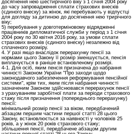
досягнення нею шестирічного віку з 1 січня 2004 року
до часу запровадження сплати страхових внесків
(єдиного внеску) за жінок, які перебувають у відпустці
для догляду за дитиною до досягнення нею трирічного
віку;
5) перебування у довготерміновому відрядженні
працівників дипломатичної служби у період з 1 січня
2004 року по 30 квітня 2016 року, за умови сплати
страхових внесків (єдиного внеску) незалежно від
сплаченого розміру.
4. У разі якщо внаслідок перерахунку пенсії за
нормами цього Закону її розмір зменшується, пенсія
виплачується в раніше встановленому розмірі.
4-1. Для осіб, яким пенсія призначена до набрання
чинності Законом України "Про заходи щодо
законодавчого забезпечення реформування пенсійної
системи", крім тих, яким після набрання чинності
зазначеним Законом здійснювався перерахунок пенсії
з урахуванням заробітної плати за періоди страхового
стажу після призначення (попереднього перерахунку)
пенсії:
мінімальний розмір пенсії за віком, передбачений
абзацом першим частини першої
статті 28 цього
Закону
, встановлюється за наявності у чоловіків 25
років, а у жінок 20 років страхового стажу;
збільшення пенсії, передбачене абзацом другим
частини першої
статті 28 цього Закону
,