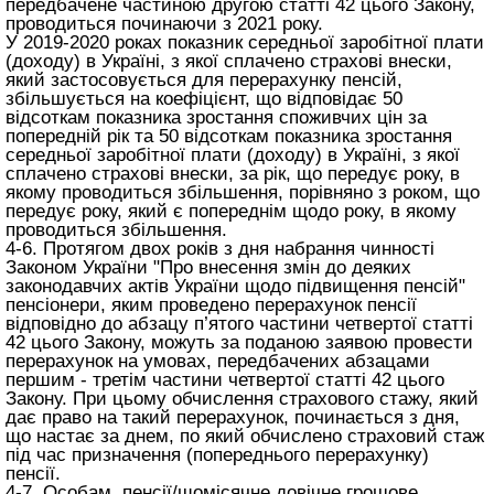
передбачене частиною другою
статті 42 цього Закону
,
проводиться починаючи з 2021 року.
У 2019-2020 роках показник середньої заробітної плати
(доходу) в Україні, з якої сплачено страхові внески,
який застосовується для перерахунку пенсій,
збільшується на коефіцієнт, що відповідає 50
відсоткам показника зростання споживчих цін за
попередній рік та 50 відсоткам показника зростання
середньої заробітної плати (доходу) в Україні, з якої
сплачено страхові внески, за рік, що передує року, в
якому проводиться збільшення, порівняно з роком, що
передує року, який є попереднім щодо року, в якому
проводиться збільшення.
4-6. Протягом двох років з дня набрання чинності
Законом України "Про внесення змін до деяких
законодавчих актів України щодо підвищення пенсій"
пенсіонери, яким проведено перерахунок пенсії
відповідно до абзацу п’ятого частини четвертої
статті
42 цього Закону
, можуть за поданою заявою провести
перерахунок на умовах, передбачених абзацами
першим - третім частини четвертої
статті 42 цього
Закону
. При цьому обчислення страхового стажу, який
дає право на такий перерахунок, починається з дня,
що настає за днем, по який обчислено страховий стаж
під час призначення (попереднього перерахунку)
пенсії.
4-7. Особам, пенсії/щомісячне довічне грошове