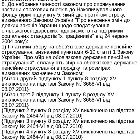
8. До набрання чинності законом про спрямування
частини страхових внесків до Накопичувального
фонду (крім підпункту 5, який діє протягом строку,
визначеного Законом України "Про внесення змін до
деяких законів України щодо оподаткування
сільськогосподарських підприємств та підтримки
соціальних стандартів їх працівників" від 24 червня
2004 року):
1) Платники збору на обов'язкове державне пенсійне
страхування, визначені пунктами 6-10 статті 1 Закону
України "Про збір на обов'язкове державне пенсійне
страхування", сплачують збір на обов'язкове державне
пенсійне страхування в порядку та розмірах,
визначених зазначеним Законом;
{Абзац другий підпункту 1 пункту 8 розділу XV
виключено на підставі Закону № 3668-VI від
08.07.2011}
{Абзац третій підпункту 1 пункту 8 розділу XV
виключено на підставі Закону № 3668-VI від
08.07.2011}
{Підпункт 2 пункту 8 розділу XV виключено на підставі
Закону № 2464-VI від 08.07.2010}
{Підпункт 3 пункту 8 розділу XV виключено на підставі
Закону № 2464-VI від 08.07.2010}
{Підпункт 4 пункту 8 розділу XV виключено на підставі
Закону № 2464-VI від 08.07.2010}