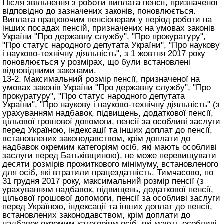
Після звільнення з роботи виплата пенсії, призначеної
відповідно до зазначених законів, поновлюється.
Виплата працюючим пенсіонерам у період роботи на
інших посадах пенсій, призначених на умовах законів
України "Про державну службу", "Про прокуратуру",
"Про статус народного депутата України", "Про наукову
і науково-технічну діяльність", з 1 жовтня 2017 року
поновлюється у розмірах, що були встановлені
відповідними законами.
13-2. Максимальний розмір пенсії, призначеної на
умовах законів України "Про державну службу", "Про
прокуратуру", "Про статус народного депутата
України", "Про наукову і науково-технічну діяльність" (з
урахуванням надбавок, підвищень, додаткової пенсії,
цільової грошової допомоги, пенсії за особливі заслуги
перед Україною, індексації та інших доплат до пенсії,
встановлених законодавством, крім доплати до
надбавок окремим категоріям осіб, які мають особливі
заслуги перед Батьківщиною), не може перевищувати
десяти розмірів прожиткового мінімуму, встановленого
для осіб, які втратили працездатність. Тимчасово, по
31 грудня 2017 року, максимальний розмір пенсії (з
урахуванням надбавок, підвищень, додаткової пенсії,
цільової грошової допомоги, пенсії за особливі заслуги
перед Україною, індексації та інших доплат до пенсії,
встановлених законодавством, крім доплати до
надбавок окремим категоріям осіб, які мають особливі