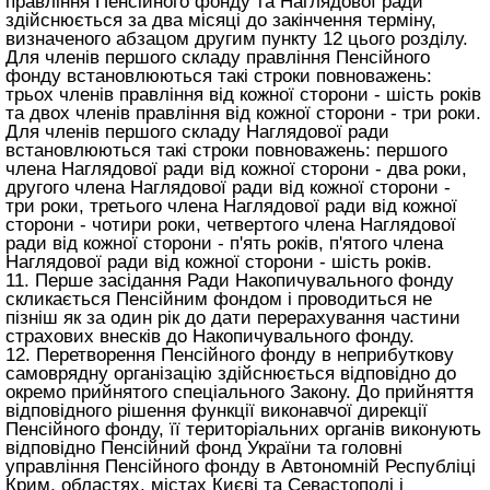
правління Пенсійного фонду та Наглядової ради
здійснюється за два місяці до закінчення терміну,
визначеного абзацом другим пункту 12 цього розділу.
Для членів першого складу правління Пенсійного
фонду встановлюються такі строки повноважень:
трьох членів правління від кожної сторони - шість років
та двох членів правління від кожної сторони - три роки.
Для членів першого складу Наглядової ради
встановлюються такі строки повноважень: першого
члена Наглядової ради від кожної сторони - два роки,
другого члена Наглядової ради від кожної сторони -
три роки, третього члена Наглядової ради від кожної
сторони - чотири роки, четвертого члена Наглядової
ради від кожної сторони - п'ять років, п'ятого члена
Наглядової ради від кожної сторони - шість років.
11. Перше засідання Ради Накопичувального фонду
скликається Пенсійним фондом і проводиться не
пізніш як за один рік до дати перерахування частини
страхових внесків до Накопичувального фонду.
12. Перетворення Пенсійного фонду в неприбуткову
самоврядну організацію здійснюється відповідно до
окремо прийнятого спеціального Закону. До прийняття
відповідного рішення функції виконавчої дирекції
Пенсійного фонду, її територіальних органів виконують
відповідно Пенсійний фонд України та головні
управління Пенсійного фонду в Автономній Республіці
Крим, областях, містах Києві та Севастополі і