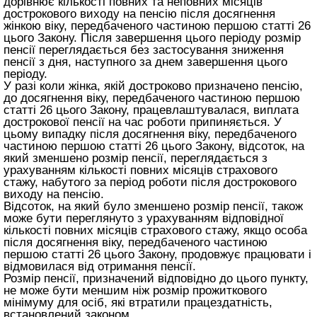
дорівнює кількості повних та неповних місяців
дострокового виходу на пенсію після досягнення
жінкою віку, передбаченого частиною першою
статті 26
цього Закону
. Після завершення цього періоду розмір
пенсії переглядається без застосування зниження
пенсії з дня, наступного за днем завершення цього
періоду.
У разі коли жінка, якій достроково призначено пенсію,
до досягнення віку, передбаченого частиною першою
статті 26 цього Закону
, працевлаштувалася, виплата
дострокової пенсії на час роботи припиняється. У
цьому випадку після досягнення віку, передбаченого
частиною першою
статті 26 цього Закону
, відсоток, на
який зменшено розмір пенсії, переглядається з
урахуванням кількості повних місяців страхового
стажу, набутого за період роботи після дострокового
виходу на пенсію.
Відсоток, на який було зменшено розмір пенсії, також
може бути переглянуто з урахуванням відповідної
кількості повних місяців страхового стажу, якщо особа
після досягнення віку, передбаченого частиною
першою
статті 26 цього Закону
, продовжує працювати і
відмовилася від отримання пенсії.
Розмір пенсії, призначений відповідно до цього пункту,
не може бути меншим ніж розмір прожиткового
мінімуму для осіб, які втратили працездатність,
встановлений законом.