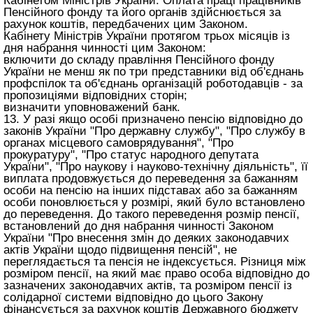
Кабінетом Міністрів України. Оплата праці працівників
Пенсійного фонду та його органів здійснюється за
рахунок коштів, передбачених цим Законом.
Кабінету Міністрів України протягом трьох місяців із
дня набрання чинності цим Законом:
включити до складу правління Пенсійного фонду
України не менш як по три представники від об'єднань
профспілок та об'єднань організацій роботодавців - за
пропозиціями відповідних сторін;
визначити уповноважений банк.
13. У разі якщо особі призначено пенсію відповідно до
законів України "Про державну службу", "Про службу в
органах місцевого самоврядування", "Про
прокуратуру", "Про статус народного депутата
України", "Про наукову і науково-технічну діяльність", її
виплата продовжується до переведення за бажанням
особи на пенсію на інших підставах або за бажанням
особи поновлюється у розмірі, який було встановлено
до переведення. До такого переведення розмір пенсії,
встановлений до дня набрання чинності Законом
України "Про внесення змін до деяких законодавчих
актів України щодо підвищення пенсій", не
переглядається та пенсія не індексується. Різниця між
розміром пенсії, на який має право особа відповідно до
зазначених законодавчих актів, та розміром пенсії із
солідарної системи відповідно до цього Закону
фінансується за рахунок коштів Державного бюджету