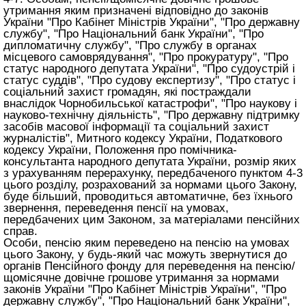
утримання яким призначені відповідно до законів
України "Про Кабінет Міністрів України", "Про державну
службу", "Про Національний банк України", "Про
дипломатичну службу", "Про службу в органах
місцевого самоврядування", "Про прокуратуру", "Про
статус народного депутата України", "Про судоустрій і
статус суддів", "Про судову експертизу", "Про статус і
соціальний захист громадян, які постраждали
внаслідок Чорнобильської катастрофи", "Про наукову і
науково-технічну діяльність", "Про державну підтримку
засобів масової інформації та соціальний захист
журналістів", Митного кодексу України, Податкового
кодексу України, Положення про помічника-
консультанта народного депутата України, розмір яких
з урахуванням перерахунку, передбаченого пунктом 4-3
цього розділу, розрахований за нормами цього Закону,
буде більший, проводиться автоматичне, без їхнього
звернення, переведення пенсії на умовах,
передбачених цим Законом, за матеріалами пенсійних
справ.
Особи, пенсію яким переведено на пенсію на умовах
цього Закону, у будь-який час можуть звернутися до
органів Пенсійного фонду для переведення на пенсію/
щомісячне довічне грошове утримання за нормами
законів України "Про Кабінет Міністрів України", "Про
державну службу", "Про Національний банк України",