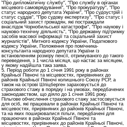
"Про дипломатичну службу", "Про службу в органах
місцевого самоврядування", "Про прокуратуру", "Про
статус народного депутата України", "Про судоустрій і
статус суддів", "Про судову експертизу", "Про статус і
соціальний захист громадян, які постраждали
внаслідок Чорнобильської катастрофи", "Про наукову і
науково-технічну діяльність", "Про державну підтримку
засобів масової інформації та соціальний захист
журналістів", Митного кодексу України, Податкового
кодексу України, Положення про помічника-
консультанта народного депутата України із
встановленням розміру пенсії, отримуваного до такого
переведення, з 1 числа місяця, що настає за місяцем,
у якому надійшла така заява.
5. Період роботи до 1 січня 1991 року в районах
Крайньої Півночі та місцевостях, прирівняних до
районів Крайньої Півночі колишнього Союзу РСР, а
також на острові Шпіцберген зараховується до
страхового стажу в порядку і на умовах, передбачених
законодавством, що діяло до 1 січня 1991 року.
Пільгове обчислення страхового стажу застосовується
для осіб, які працювали в районах Крайньої Півночі та
місцевостях, прирівняних до районів Крайньої Півночі,
та на яких поширювалися пільги, передбачені для
працюючих в районах Крайньої Півночі та
місцевостях, прирівняних до районів Крайньої Півночі,