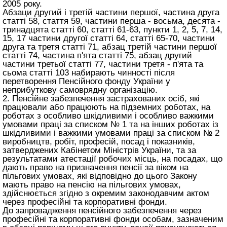
2005 року.
Абзаци другий і третій частини першої, частина друга
статті 58, стаття 59, частини перша - восьма, десята -
тринадцята статті 60, статті 61-63, пункти 1, 2, 5, 7, 14,
15, 17 частини другої статті 64, статті 65-70, частини
друга та третя статті 71, абзац третій частини першої
статті 74, частина п'ята статті 75, абзац другий
частини третьої статті 77, частини третя - п'ята та
сьома статті 103 набирають чинності після
перетворення Пенсійного фонду України у
неприбуткову самоврядну організацію.
2. Пенсійне забезпечення застрахованих осіб, які
працювали або працюють на підземних роботах, на
роботах з особливо шкідливими і особливо важкими
умовами праці за списком № 1 та на інших роботах із
шкідливими і важкими умовами праці за списком № 2
виробництв, робіт, професій, посад і показників,
затверджених Кабінетом Міністрів України, та за
результатами атестації робочих місць, на посадах, що
дають право на призначення пенсії за віком на
пільгових умовах, які відповідно до цього Закону
мають право на пенсію на пільгових умовах,
здійснюється згідно з окремим законодавчим актом
через професійні та корпоративні фонди.
До запровадження пенсійного забезпечення через
професійні та корпоративні фонди особам, зазначеним