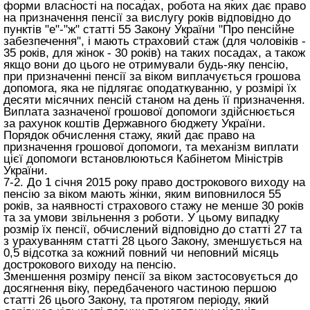
форми власності на посадах, робота на яких дає право
на призначення пенсії за вислугу років відповідно до
пунктів "е"-"ж" статті 55 Закону України "Про пенсійне
забезпечення", і мають страховий стаж (для чоловіків -
35 років, для жінок - 30 років) на таких посадах, а також
якщо вони до цього не отримували будь-яку пенсію,
при призначенні пенсії за віком виплачується грошова
допомога, яка не підлягає оподаткуванню, у розмірі їх
десяти місячних пенсій станом на день її призначення.
Виплата зазначеної грошової допомоги здійснюється
за рахунок коштів Державного бюджету України.
Порядок обчислення стажу, який дає право на
призначення грошової допомоги, та механізм виплати
цієї допомоги встановлюються Кабінетом Міністрів
України.
7-2. До 1 січня 2015 року право дострокового виходу на
пенсію за віком мають жінки, яким виповнилося 55
років, за наявності страхового стажу не менше 30 років
та за умови звільнення з роботи. У цьому випадку
розмір їх пенсії, обчислений відповідно до статті 27 та
з урахуванням
статті 28 цього Закону
, зменшується на
0,5 відсотка за кожний повний чи неповний місяць
дострокового виходу на пенсію.
Зменшення розміру пенсії за віком застосовується до
досягнення віку, передбаченого частиною першою
статті 26 цього Закону
, та протягом періоду, який