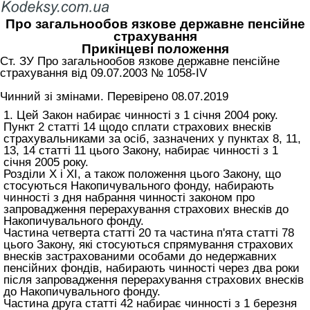
Про загальнообов язкове державне пенсійне
страхування
Прикінцеві положення
Ст. ЗУ Про загальнообов язкове державне пенсійне
страхування від 09.07.2003 № 1058-IV
Чинний зі змінами. Перевірено 08.07.2019
1. Цей Закон набирає чинності з 1 січня 2004 року.
Пункт 2 статті 14 щодо сплати страхових внесків
страхувальниками за осіб, зазначених у пунктах 8, 11,
13, 14
статті 11 цього Закону
, набирає чинності з 1
січня 2005 року.
Розділи X і XI, а також положення цього Закону, що
стосуються Накопичувального фонду, набирають
чинності з дня набрання чинності законом про
запровадження перерахування страхових внесків до
Накопичувального фонду.
Частина четверта статті 20 та частина п'ята
статті 78
цього Закону
, які стосуються спрямування страхових
внесків застрахованими особами до недержавних
пенсійних фондів, набирають чинності через два роки
після запровадження перерахування страхових внесків
до Накопичувального фонду.
Частина друга статті 42 набирає чинності з 1 березня