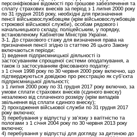
персоніфіковані відомості про грошове забезпечення та
сплату страхових внесків за період з 1 липня 2000 року
по 31 грудня 2016 року, необхідні для призначення
пенсії військовослужбовцям (крім військовослужбовців
строкової військової служби), особам рядового і
начальницького складу, поліцейським, у порядку,
встановленому Кабінетом Міністрів України.
3-1. До страхового стажу для визначення права на
призначення пенсії згідно із
статтею 26 цього Закону
включаються періоди:
1) ведення підприємницької діяльності із
застосуванням спрощеної системи оподаткування, а
також із застосуванням фіксованого податку:
з 1 січня 1998 року по 30 червня 2000 року включно, що
підтверджуються довідкою про реєстрацію як суб’єкта
підприємницької діяльності;
з 1 липня 2000 року по 31 грудня 2017 року включно, за
умови сплати страхових внесків (єдиного внеску)
незалежно від сплаченого розміру (крім випадків
звільнення від сплати єдиного внеску);
2) проходження військової служби по 31 грудня 2017
року включно;
3) перебування у відпустці у зв’язку з вагітністю та
пологами з 1 січня 2004 року по 30 червня 2013 року
включно;
4) перебування у відпустці для догляду за дитиною до