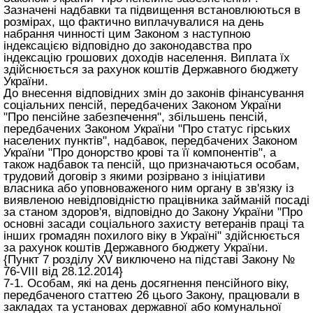
Зазначені надбавки та підвищення встановлюються в
розмірах, що фактично виплачувалися на день
набрання чинності цим Законом з наступною
індексацією відповідно до законодавства про
індексацію грошових доходів населення. Виплата їх
здійснюється за рахунок коштів Державного бюджету
України.
До внесення відповідних змін до законів фінансування
соціальних пенсій, передбачених Законом України
"Про пенсійне забезпечення", збільшень пенсій,
передбачених Законом України "Про статус гірських
населених пунктів", надбавок, передбачених Законом
України "Про донорство крові та її компонентів", а
також надбавок та пенсій, що призначаються особам,
трудовий договір з якими розірвано з ініціативи
власника або уповноваженого ним органу в зв'язку із
виявленою невідповідністю працівника займаній посаді
за станом здоров'я, відповідно до Закону України "Про
основні засади соціального захисту ветеранів праці та
інших громадян похилого віку в Україні" здійснюється
за рахунок коштів Державного бюджету України.
{Пункт 7 розділу XV виключено на підставі Закону №
76-VIII від 28.12.2014}
7-1. Особам, які на день досягнення пенсійного віку,
передбаченого
статтею 26 цього Закону
, працювали в
закладах та установах державної або комунальної