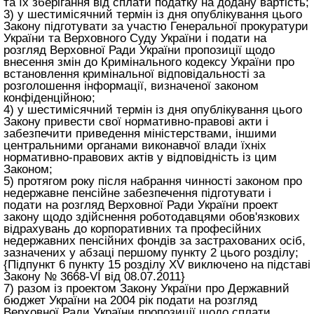
та їх зберігання від сплати податку на додану вартість;
3) у шестимісячний термін із дня опублікування цього
Закону підготувати за участю Генеральної прокуратури
України та Верховного Суду України і подати на
розгляд Верховної Ради України пропозиції щодо
внесення змін до Кримінального кодексу України про
встановлення кримінальної відповідальності за
розголошення інформації, визначеної законом
конфіденційною;
4) у шестимісячний термін із дня опублікування цього
Закону привести свої нормативно-правові акти і
забезпечити приведення міністерствами, іншими
центральними органами виконавчої влади їхніх
нормативно-правових актів у відповідність із цим
Законом;
5) протягом року після набрання чинності законом про
недержавне пенсійне забезпечення підготувати і
подати на розгляд Верховної Ради України проект
закону щодо здійснення роботодавцями обов'язкових
відрахувань до корпоративних та професійних
недержавних пенсійних фондів за застрахованих осіб,
зазначених у абзаці першому пункту 2 цього розділу;
{Підпункт 6 пункту 15 розділу XV виключено на підставі
Закону № 3668-VI від 08.07.2011}
7) разом із проектом Закону України про Державний
бюджет України на 2004 рік подати на розгляд
Верховної Ради України пропозиції щодо сплати