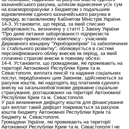
казначейського рахунка, шляхом віднесення усіх сум
на взаєморозрахунки з бюджетом з подальшим
відновленням єдиного казначейського рахунка в
порядку, встановленому Кабінетом Міністрів України.
14-3. Установити, що період, за який списано
заборгованість, визначену у статті 1 Закону України
"Про деякі питання заборгованості підприємств
оборонно-промислового комплексу - учасників
Державного концерну "Укроборонпром" та забезпечення
їх стабільного розвитку", обліковується в системі
персоніфікованого обліку внесків як період, за який
сплачено страхові внески в повному обсязі.
14-4. Установити, що громадянам, які проживають на
території Автономної Республіки Крим та м.
Севастополя, виплата пенсій та надання соціальних
послуг, передбачених цим Законом, здійснюються за
рахунок коштів, які надходять від платників єдиного
внеску на загальнообов’язкове державне соціальне
страхування, розташованих на території Автономної
Республіки Крим та м. Севастополя.
У разі виникнення дефіциту коштів для фінансування
цих виплат такий дефіцит покривається за рахунок
коштів бюджету Автономної Республіки Крим та
бюджету м. Севастополя.
Громадяни України, які проживають на території
Автономної Республіки Крим та м. Севастополя і не