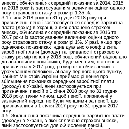
внески, обчислена як середній показник за 2014, 2015
та 2016 роки із застосуванням величини оцінки одного
року страхового стажу в розмірі 1,35 %.
З 1 січня 2018 року по 31 грудня 2018 року при
призначенні пенсії застосовується середня заробітна
плата (дохід) в Україні, з якої сплачено страхові
внески, обчислена як середній показник за 2016 та
2017 роки із застосуванням величини оцінки одного
року страхового стажу в розмірі 1%. У разі, якщо при
однакових показниках індивідуального коефіцієнта
заробітної плати (доходу) та тривалості страхового
стажу розмір пенсії у 2018 році, обчислений відповідно
до аналогічних показників, буде меншим, ніж пенсія,
призначена у 2017 році, розмір якої обчислений з
урахуванням положень абзацу першого цього пункту,
Кабінет Міністрів України приймає рішення про
збільшення показника середньої заробітної плати
(доходу) в Україні, який застосовується при
призначенні пенсій з 1 січня 2018 року по 31 грудня
2018 року, таким чином, щоб пенсії, призначені у
зазначений період, не були меншими за пенсії, що
призначалися з 1 січня 2017 року по 31 грудня 2017
року.
4-5. Збільшення показника середньої заробітної плати
(доходу) в Україні, з якої сплачено страхові внески,
який застосовується для обчислення пенсій,