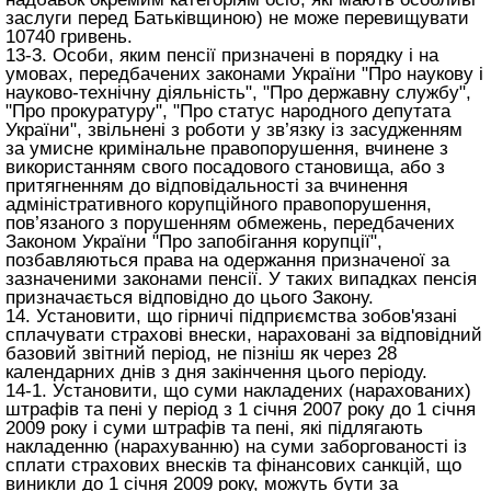
заслуги перед Батьківщиною) не може перевищувати
10740 гривень.
13-3. Особи, яким пенсії призначені в порядку і на
умовах, передбачених законами України "Про наукову і
науково-технічну діяльність", "Про державну службу",
"Про прокуратуру", "Про статус народного депутата
України", звільнені з роботи у зв’язку із засудженням
за умисне кримінальне правопорушення, вчинене з
використанням свого посадового становища, або з
притягненням до відповідальності за вчинення
адміністративного корупційного правопорушення,
пов’язаного з порушенням обмежень, передбачених
Законом України "Про запобігання корупції",
позбавляються права на одержання призначеної за
зазначеними законами пенсії. У таких випадках пенсія
призначається відповідно до цього Закону.
14. Установити, що гірничі підприємства зобов'язані
сплачувати страхові внески, нараховані за відповідний
базовий звітний період, не пізніш як через 28
календарних днів з дня закінчення цього періоду.
14-1. Установити, що суми накладених (нарахованих)
штрафів та пені у період з 1 січня 2007 року до 1 січня
2009 року і суми штрафів та пені, які підлягають
накладенню (нарахуванню) на суми заборгованості із
сплати страхових внесків та фінансових санкцій, що
виникли до 1 січня 2009 року, можуть бути за