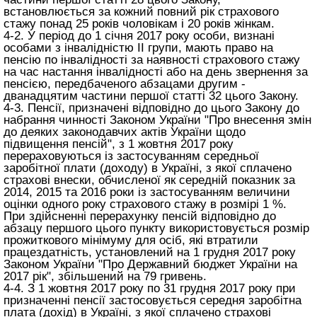
встановлюється за кожний повний рік страхового
стажу понад 25 років чоловікам і 20 років жінкам.
4-2. У період до 1 січня 2017 року особи, визнані
особами з інвалідністю II групи, мають право на
пенсію по інвалідності за наявності страхового стажу
на час настання інвалідності або на день звернення за
пенсією, передбаченого абзацами другим -
дванадцятим частини першої
статті 32 цього Закону
.
4-3. Пенсії, призначені відповідно до цього Закону до
набрання чинності Законом України "Про внесення змін
до деяких законодавчих актів України щодо
підвищення пенсій", з 1 жовтня 2017 року
перераховуються із застосуванням середньої
заробітної плати (доходу) в Україні, з якої сплачено
страхові внески, обчисленої як середній показник за
2014, 2015 та 2016 роки із застосуванням величини
оцінки одного року страхового стажу в розмірі 1 %.
При здійсненні перерахунку пенсій відповідно до
абзацу першого цього пункту використовується розмір
прожиткового мінімуму для осіб, які втратили
працездатність, установлений на 1 грудня 2017 року
Законом України "Про Державний бюджет України на
2017 рік", збільшений на 79 гривень.
4-4. З 1 жовтня 2017 року по 31 грудня 2017 року при
призначенні пенсії застосовується середня заробітна
плата (дохід) в Україні, з якої сплачено страхові