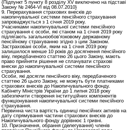
{Підпункт 5 пункту 8 розділу XV виключено на підставі
Закону № 2464-VI від 08.07.2010}
9. Перерахування страхових внесків до
накопичувальної системи пенсійного страхування
запроваджується з 1 січня 2019 року.
Учасниками накопичувальної системи пенсійного
страхування є особи, які станом на 1 січня 2019 року
підлягають загальнообов’язковому державному
пенсійному страхуванню згідно з цим Законом.
Застраховані особи, яким на 1 січня 2019 року
залишилося менше 10 років до досягнення пенсійного
віку, передбаченого
статтею 26 цього Закону
, мають
право прийняти рішення не сплачувати страхові
внески до накопичувальної системи пенсійного
страхування.
Особи, які досягли пенсійного віку, передбаченого
статтею 26 цього Закону
, не можуть бути платниками
страхових внесків до Накопичувального фонду.
Кабінету Міністрів України до 1 липня 2018 року
забезпечити створення інституційних компонентів
функціонування накопичувальної системи пенсійного
страхування.
Первинна чиста вартість одиниці пенсійних активів на
дату спрямування частини страхових внесків до
Накопичувального фонду дорівнює 1 гривні.
10. Призначення, обрання (делегування) членів