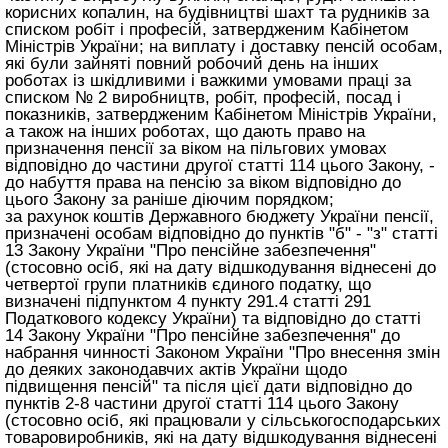
корисних копалин, на будівництві шахт та рудників за
списком робіт і професій, затвердженим Кабінетом
Міністрів України; на виплату і доставку пенсій особам,
які були зайняті повний робочий день на інших
роботах із шкідливими і важкими умовами праці за
списком № 2 виробництв, робіт, професій, посад і
показників, затвердженим Кабінетом Міністрів України,
а також на інших роботах, що дають право на
призначення пенсії за віком на пільгових умовах
відповідно до частини другої
статті 114 цього Закону
, -
до набуття права на пенсію за віком відповідно до
цього Закону за раніше діючим порядком;
за рахунок коштів Державного бюджету України пенсії,
призначені особам відповідно до пунктів "б" - "з" статті
13 Закону України "Про пенсійне забезпечення"
(стосовно осіб, які на дату відшкодування віднесені до
четвертої групи платників єдиного податку, що
визначені підпунктом 4 пункту 291.4 статті 291
Податкового кодексу України) та відповідно до статті
14 Закону України "Про пенсійне забезпечення" до
набрання чинності Законом України "Про внесення змін
до деяких законодавчих актів України щодо
підвищення пенсій" та після цієї дати відповідно до
пунктів 2-8 частини другої
статті 114 цього Закону
(стосовно осіб, які працювали у сільськогосподарських
товаровиробників, які на дату відшкодування віднесені