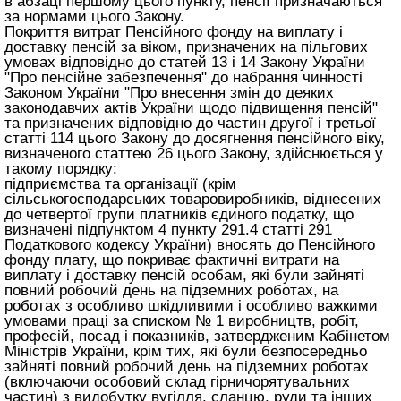
в абзаці першому цього пункту, пенсії призначаються
за нормами цього Закону.
Покриття витрат Пенсійного фонду на виплату і
доставку пенсій за віком, призначених на пільгових
умовах відповідно до статей 13 і 14 Закону України
"Про пенсійне забезпечення" до набрання чинності
Законом України "Про внесення змін до деяких
законодавчих актів України щодо підвищення пенсій"
та призначених відповідно до частин другої і третьої
статті 114 цього Закону
до досягнення пенсійного віку,
визначеного
статтею 26 цього Закону
, здійснюється у
такому порядку:
підприємства та організації (крім
сільськогосподарських товаровиробників, віднесених
до четвертої групи платників єдиного податку, що
визначені підпунктом 4 пункту 291.4 статті 291
Податкового кодексу України) вносять до Пенсійного
фонду плату, що покриває фактичні витрати на
виплату і доставку пенсій особам, які були зайняті
повний робочий день на підземних роботах, на
роботах з особливо шкідливими і особливо важкими
умовами праці за списком № 1 виробництв, робіт,
професій, посад і показників, затвердженим Кабінетом
Міністрів України, крім тих, які були безпосередньо
зайняті повний робочий день на підземних роботах
(включаючи особовий склад гірничорятувальних
частин) з видобутку вугілля, сланцю, руди та інших