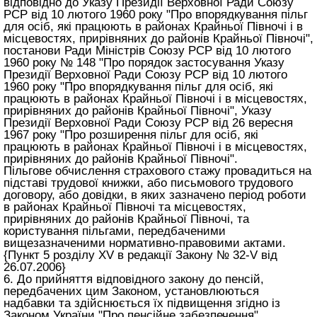
відповідно до Указу Президії Верховної Ради Союзу
РСР від 10 лютого 1960 року "Про впорядкування пільг
для осіб, які працюють в районах Крайньої Півночі і в
місцевостях, прирівняних до районів Крайньої Півночі",
постанови Ради Міністрів Союзу РСР від 10 лютого
1960 року № 148 "Про порядок застосування Указу
Президії Верховної Ради Союзу РСР від 10 лютого
1960 року "Про впорядкування пільг для осіб, які
працюють в районах Крайньої Півночі і в місцевостях,
прирівняних до районів Крайньої Півночі", Указу
Президії Верховної Ради Союзу РСР від 26 вересня
1967 року "Про розширення пільг для осіб, які
працюють в районах Крайньої Півночі і в місцевостях,
прирівняних до районів Крайньої Півночі".
Пільгове обчислення страхового стажу провадиться на
підставі трудової книжки, або письмового трудового
договору, або довідки, в яких зазначено період роботи
в районах Крайньої Півночі та місцевостях,
прирівняних до районів Крайньої Півночі, та
користування пільгами, передбаченими
вищезазначеними нормативно-правовими актами.
{Пункт 5 розділу XV в редакції Закону № 32-V від
26.07.2006}
6. До прийняття відповідного закону до пенсій,
передбачених цим Законом, установлюються
надбавки та здійснюється їх підвищення згідно із
Законом України "Про пенсійне забезпечення".