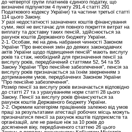
до четвертої групи платників єдиного податку, що
визначені підпунктом 4 пункту 291.4 статті 291
Податкового кодексу України) та частини третьої
статті
114 цього Закону
.
У разі недостатності зазначених коштів фінансування
суми, якої не вистачає для повного покриття витрат на
виплату та доставку таких пенсій, здійснюється за
рахунок коштів Державного бюджету України.
2-1. Особам, які на день набрання чинності Законом
України "Про внесення змін до деяких законодавчих
актів України щодо підвищення пенсій" мають вислугу
років та стаж, необхідний для призначення пенсії за
вислугу років, передбачений статтями 52, 54 та 55
Закону України "Про пенсійне забезпечення", пенсія за
вислугу років призначається за їхнім зверненням з
дотриманням умов, передбачених Законом України
"Про пенсійне забезпечення".
Розмір пенсії за вислугу років визначається відповідно
до статті 27 та з урахуванням норм
статті 28 цього
Закону
. Пенсії за вислугу років фінансуються за
рахунок коштів Державного бюджету України.
2-2. Окремим категоріям працівників залежно від умов
праці за результатами атестації робочих місць можуть
призначатися пенсії за рахунок коштів підприємств та
організацій, але не раніше ніж за 10 років до
досягнення віку, передбаченого
статтею 26 цього