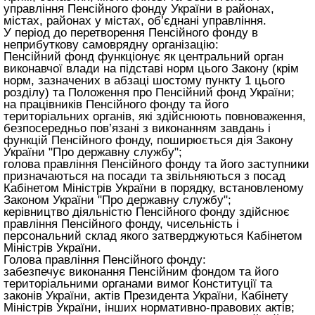
управління Пенсійного фонду України в районах,
містах, районах у містах, об’єднані управління.
У період до перетворення Пенсійного фонду в
неприбуткову самоврядну організацію:
Пенсійний фонд функціонує як центральний орган
виконавчої влади на підставі норм цього Закону (крім
норм, зазначених в абзаці шостому пункту 1 цього
розділу) та Положення про Пенсійний фонд України;
на працівників Пенсійного фонду та його
територіальних органів, які здійснюють повноваження,
безпосередньо пов’язані з виконанням завдань і
функцій Пенсійного фонду, поширюється дія Закону
України "Про державну службу";
голова правління Пенсійного фонду та його заступники
призначаються на посади та звільняються з посад
Кабінетом Міністрів України в порядку, встановленому
Законом України "Про державну службу";
керівництво діяльністю Пенсійного фонду здійснює
правління Пенсійного фонду, чисельність і
персональний склад якого затверджуються Кабінетом
Міністрів України.
Голова правління Пенсійного фонду:
забезпечує виконання Пенсійним фондом та його
територіальними органами вимог Конституції та
законів України, актів Президента України, Кабінету
Міністрів України, інших нормативно-правових актів;