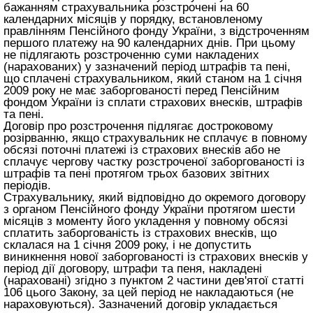
бажанням страхувальника розстрочені на 60
календарних місяців у порядку, встановленому
правлінням Пенсійного фонду України, з відстроченням
першого платежу на 90 календарних днів. При цьому
не підлягають розстроченню суми накладених
(нарахованих) у зазначений період штрафів та пені,
що сплачені страхувальником, який станом на 1 січня
2009 року не має заборгованості перед Пенсійним
фондом України із сплати страхових внесків, штрафів
та пені.
Договір про розстрочення підлягає достроковому
розірванню, якщо страхувальник не сплачує в повному
обсязі поточні платежі із страхових внесків або не
сплачує чергову частку розстроченої заборгованості із
штрафів та пені протягом трьох базових звітних
періодів.
Страхувальнику, який відповідно до окремого договору
з органом Пенсійного фонду України протягом шести
місяців з моменту його укладення у повному обсязі
сплатить заборгованість із страхових внесків, що
склалася на 1 січня 2009 року, і не допустить
виникнення нової заборгованості із страхових внесків у
період дії договору, штрафи та пеня, накладені
(нараховані) згідно з пунктом 2 частини дев'ятої
статті
106 цього Закону
, за цей період не накладаються (не
нараховуються). Зазначений договір укладається