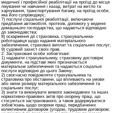
медичної і професійної реабілітації на проїзд до місця
лікування чи навчання і назад, витрат на житло та
харчування, транспортування багажу, на проїзд особи,
яка його супроводжує;
7) послуги соціальної реабілітації, включаючи
придбання автомобіля, протезів, допомогу у веденні
домашнього господарства, що надаються відповідно
до законодавства;
8) оскарження дії страховика, страхувальника-
роботодавця щодо надання матеріального
забезпечення, страхових виплат та соціальних послуг;
9) судовий захист своїх прав.
2. Застраховані особи зобов’язані:
1) надавати страхувальнику, страховику достовірні
документи, на підставі яких призначається
матеріальне забезпечення та надаються соціальні
послуги відповідно до цього Закону;
2) своєчасно повідомляти страхувальника та
страховика про обставини, що впливають на умови
або зміни розміру матеріального забезпечення та
соціальних послуг;
3) знати та виконувати вимоги законодавчих та інших
нормативно-правових актів про охорону праці, що
стосуються застрахованого, а також додержуватися
зобов’язань щодо охорони праці, передбачених
колективним договором (угодою, трудовим договором,