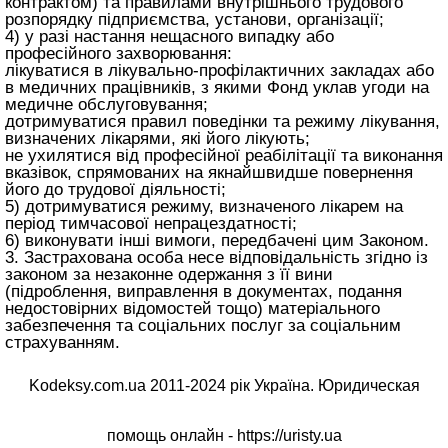
контрактом) та правилами внутрішнього трудового
розпорядку підприємства, установи, організації;
4) у разі настання нещасного випадку або
професійного захворювання:
лікуватися в лікувально-профілактичних закладах або
в медичних працівників, з якими Фонд уклав угоди на
медичне обслуговування;
дотримуватися правил поведінки та режиму лікування,
визначених лікарями, які його лікують;
не ухилятися від професійної реабілітації та виконання
вказівок, спрямованих на якнайшвидше повернення
його до трудової діяльності;
5) дотримуватися режиму, визначеного лікарем на
період тимчасової непрацездатності;
6) виконувати інші вимоги, передбачені цим Законом.
3. Застрахована особа несе відповідальність згідно із
законом за незаконне одержання з її вини
(підроблення, виправлення в документах, подання
недостовірних відомостей тощо) матеріального
забезпечення та соціальних послуг за соціальним
страхуванням.
Kodeksy.com.ua 2011-2024 рік Україна. Юридическая
помощь онлайн -
https://uristy.ua