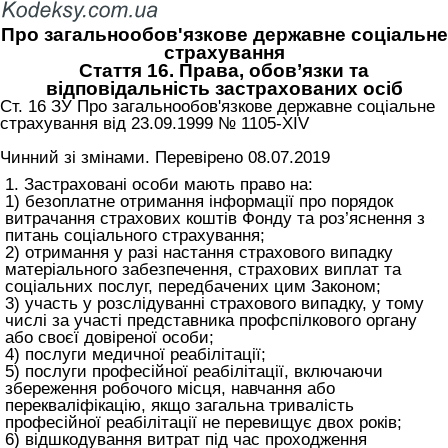
Про загальнообов'язкове державне соціальне
страхування
Стаття 16. Права, обов’язки та
відповідальність застрахованих осіб
Ст. 16 ЗУ Про загальнообов'язкове державне соціальне
страхування від 23.09.1999 № 1105-XIV
Чинний зі змінами. Перевірено 08.07.2019
1. Застраховані особи мають право на:
1) безоплатне отримання інформації про порядок
витрачання страхових коштів Фонду та роз’яснення з
питань соціального страхування;
2) отримання у разі настання страхового випадку
матеріального забезпечення, страхових виплат та
соціальних послуг, передбачених цим Законом;
3) участь у розслідуванні страхового випадку, у тому
числі за участі представника профспілкового органу
або своєї довіреної особи;
4) послуги медичної реабілітації;
5) послуги професійної реабілітації, включаючи
збереження робочого місця, навчання або
перекваліфікацію, якщо загальна тривалість
професійної реабілітації не перевищує двох років;
6) відшкодування витрат під час проходження