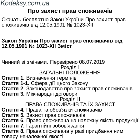
Про захист прав споживачів
Скачать бесплатно Закон України Про захист прав
споживачів вiд 12.05.1991 № 1023-XII
Закон України Про захист прав споживачів вiд
12.05.1991 № 1023-XII Зміст
Чинний зі змінами. Перевірено 08.07.2019
Розділ I
ЗАГАЛЬНІ ПОЛОЖЕННЯ
Стаття 1.
Визначення термінів
Стаття 1-1.
Сфера дії цього Закону
Стаття 2.
Законодавство про захист прав споживачів
Стаття 3.
Міжнародні договори
Розділ II
ПРАВА СПОЖИВАЧІВ ТА ЇХ ЗАХИСТ
Стаття 4.
Права та обов'язки споживачів
Стаття 5.
Захист прав споживачів
Стаття 6.
Право споживача на належну якість продукції
Стаття 7.
Гарантійні зобов'язання
Стаття 8.
Права споживача у разі придбання ним
товару неналежної якості