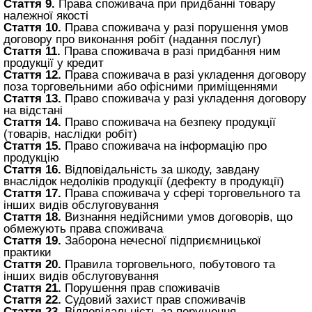
Стаття 9.
Права споживача при придбанні товару
належної якості
Стаття 10.
Права споживача у разі порушення умов
договору про виконання робіт (надання послуг)
Стаття 11.
Права споживача в разі придбання ним
продукції у кредит
Стаття 12.
Права споживача в разі укладення договору
поза торговельними або офісними приміщеннями
Стаття 13.
Право споживача у разі укладення договору
на відстані
Стаття 14.
Право споживача на безпеку продукції
(товарів, наслідки робіт)
Стаття 15.
Право споживача на інформацію про
продукцію
Стаття 16.
Відповідальність за шкоду, завдану
внаслідок недоліків продукції (дефекту в продукції)
Стаття 17.
Права споживача у сфері торговельного та
інших видів обслуговування
Стаття 18.
Визнання недійсними умов договорів, що
обмежують права споживача
Стаття 19.
Заборона нечесної підприємницької
практики
Стаття 20.
Правила торговельного, побутового та
інших видів обслуговування
Стаття 21.
Порушення прав споживачів
Стаття 22.
Судовий захист прав споживачів
Стаття 23.
Відповідальність за порушення