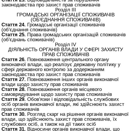
законодавства про захист прав споживачів
Розділ III
ГРОМАДСЬКІ ОРГАНІЗАЦІЇ СПОЖИВАЧІВ
(ОБ'ЄДНАННЯ СПОЖИВАЧІВ)
Стаття 24.
Громадські організації споживачів
(об'єднання споживачів)
Стаття 25.
Права громадських організацій споживачів
(об'єднань споживачів)
Розділ IV
ДІЯЛЬНІСТЬ ОРГАНІВ ВЛАДИ У СФЕРІ ЗАХИСТУ
ПРАВ СПОЖИВАЧІВ
Стаття 26.
Повноваження центрального органу
виконавчої влади, що реалізує державну політику у
сфері державного контролю за додержанням
законодавства про захист прав споживачів
Стаття 27.
Повноваження інших органів виконавчої
влади щодо захисту прав споживачів
Стаття 28.
Повноваження органів місцевого
самоврядування щодо захисту прав споживачів
Стаття 29.
Обов'язки і відповідальність службових
осіб органів виконавчої влади, які здійснюють захист
прав споживачів
Стаття 30.
Розгляд скарг на рішення органів виконавчої
влади, що здійснюють захист прав споживачів, їх
службових осіб, а також на дії таких осіб
Стаття 31.
Відносини органів виконавчої влади, що