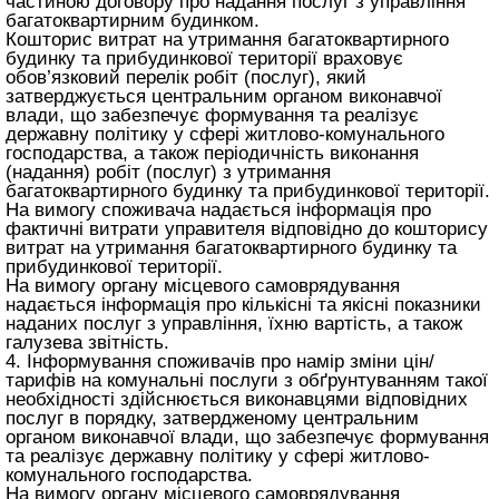
частиною договору про надання послуг з управління
багатоквартирним будинком.
Кошторис витрат на утримання багатоквартирного
будинку та прибудинкової території враховує
обов’язковий перелік робіт (послуг), який
затверджується центральним органом виконавчої
влади, що забезпечує формування та реалізує
державну політику у сфері житлово-комунального
господарства, а також періодичність виконання
(надання) робіт (послуг) з утримання
багатоквартирного будинку та прибудинкової території.
На вимогу споживача надається інформація про
фактичні витрати управителя відповідно до кошторису
витрат на утримання багатоквартирного будинку та
прибудинкової території.
На вимогу органу місцевого самоврядування
надається інформація про кількісні та якісні показники
наданих послуг з управління, їхню вартість, а також
галузева звітність.
4. Інформування споживачів про намір зміни цін/
тарифів на комунальні послуги з обґрунтуванням такої
необхідності здійснюється виконавцями відповідних
послуг в порядку, затвердженому центральним
органом виконавчої влади, що забезпечує формування
та реалізує державну політику у сфері житлово-
комунального господарства.
На вимогу органу місцевого самоврядування