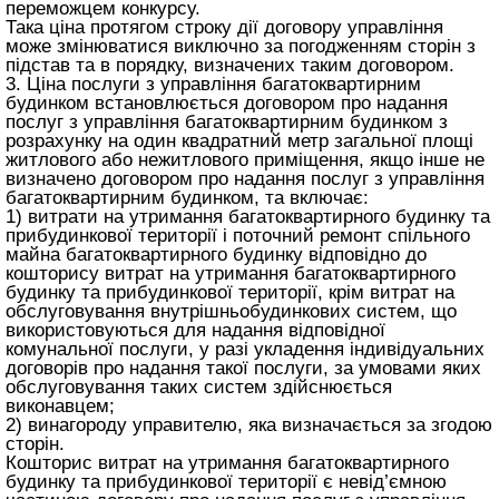
переможцем конкурсу.
Така ціна протягом строку дії договору управління
може змінюватися виключно за погодженням сторін з
підстав та в порядку, визначених таким договором.
3. Ціна послуги з управління багатоквартирним
будинком встановлюється договором про надання
послуг з управління багатоквартирним будинком з
розрахунку на один квадратний метр загальної площі
житлового або нежитлового приміщення, якщо інше не
визначено договором про надання послуг з управління
багатоквартирним будинком, та включає:
1) витрати на утримання багатоквартирного будинку та
прибудинкової території і поточний ремонт спільного
майна багатоквартирного будинку відповідно до
кошторису витрат на утримання багатоквартирного
будинку та прибудинкової території, крім витрат на
обслуговування внутрішньобудинкових систем, що
використовуються для надання відповідної
комунальної послуги, у разі укладення індивідуальних
договорів про надання такої послуги, за умовами яких
обслуговування таких систем здійснюється
виконавцем;
2) винагороду управителю, яка визначається за згодою
сторін.
Кошторис витрат на утримання багатоквартирного
будинку та прибудинкової території є невід’ємною