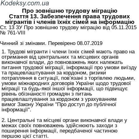
Про зовнішню трудову міграцію
Стаття 13. Забезпечення права трудових
мігрантів і членів їхніх сімей на інформацію
Ст. 13 ЗУ Про зовнішню трудову міграцію від 05.11.2015
№ 761-VIII
Чинний зі змінами. Перевірено 08.07.2019
1. Трудові мігранти і члени їхніх сімей мають право на
отримання від центральних та місцевих органів
виконавчої влади, до повноважень яких належать
питання трудової міграції, інформації про умови виїзду
та працевлаштування за кордоном, ризики
потрапляння в ситуації, пов’язані з торгівлею людьми,
умови міжнародних договорів України щодо трудової
міграції та будь-якої іншої інформації, що підвищує
рівень обізнаності громадян з питань
працевлаштування за кордоном з урахуванням
вимог
Закону України "Про доступ до публічної
інформації"
.
2. Центральні та місцеві органи виконавчої влади у
межах своїх повноважень здійснюють заходи з
поширення інформації, передбаченої частиною
першою цієї статті.