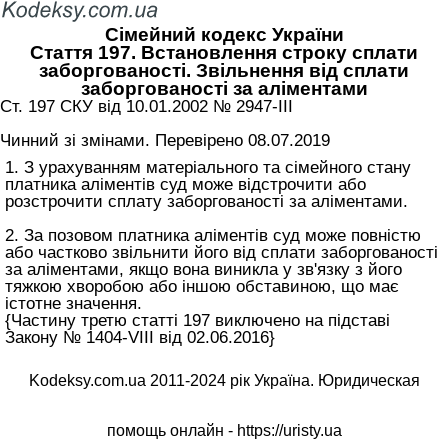
Сімейний кодекс України
Стаття 197. Встановлення строку сплати
заборгованості. Звільнення від сплати
заборгованості за аліментами
Ст. 197 СКУ від 10.01.2002 № 2947-III
Чинний зі змінами. Перевірено 08.07.2019
1. З урахуванням матеріального та сімейного стану
платника аліментів суд може відстрочити або
розстрочити сплату заборгованості за аліментами.
2. За позовом платника аліментів суд може повністю
або частково звільнити його від сплати заборгованості
за аліментами, якщо вона виникла у зв'язку з його
тяжкою хворобою або іншою обставиною, що має
істотне значення.
{Частину третю статті 197 виключено на підставі
Закону № 1404-VIII від 02.06.2016}
Kodeksy.com.ua 2011-2024 рік Україна. Юридическая
помощь онлайн -
https://uristy.ua