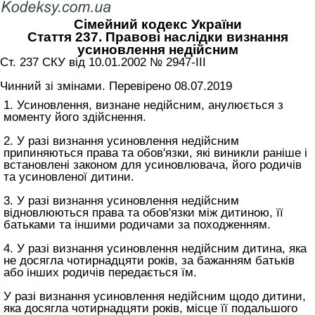
Сімейний кодекс України
Стаття 237. Правові наслідки визнання
усиновлення недійсним
Ст. 237 СКУ від 10.01.2002 № 2947-III
Чинний зі змінами. Перевірено 08.07.2019
1. Усиновлення, визнане недійсним, анулюється з
моменту його здійснення.
2. У разі визнання усиновлення недійсним
припиняються права та обов'язки, які виникли раніше і
встановлені законом для усиновлювача, його родичів
та усиновленої дитини.
3. У разі визнання усиновлення недійсним
відновлюються права та обов'язки між дитиною, її
батьками та іншими родичами за походженням.
4. У разі визнання усиновлення недійсним дитина, яка
не досягла чотирнадцяти років, за бажанням батьків
або інших родичів передається їм.
У разі визнання усиновлення недійсним щодо дитини,
яка досягла чотирнадцяти років, місце її подальшого