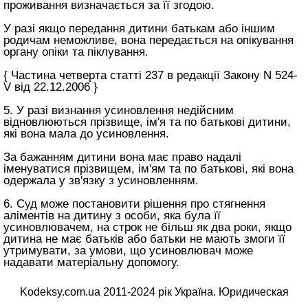
проживання визначається за її згодою.
У разі якщо передання дитини батькам або іншим
родичам неможливе, вона передається на опікування
органу опіки та піклування.
{ Частина четверта статті 237 в редакції Закону N 524-
V від 22.12.2006 }
5. У разі визнання усиновлення недійсним
відновлюються прізвище, ім'я та по батькові дитини,
які вона мала до усиновлення.
За бажанням дитини вона має право надалі
іменуватися прізвищем, ім'ям та по батькові, які вона
одержала у зв'язку з усиновленням.
6. Суд може постановити рішення про стягнення
аліментів на дитину з особи, яка була її
усиновлювачем, на строк не більш як два роки, якщо
дитина не має батьків або батьки не мають змоги її
утримувати, за умови, що усиновлювач може
надавати матеріальну допомогу.
Kodeksy.com.ua 2011-2024 рік Україна. Юридическая