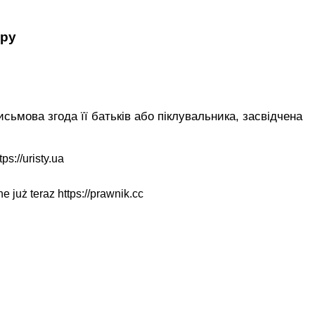
ору
сьмова згода її батьків або піклувальника, засвідчена
tps://uristy.ua
ne już teraz
https://prawnik.cc