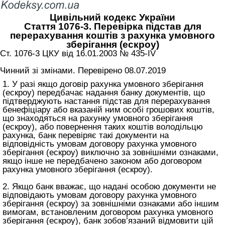
Цивільний кодекс України
Стаття 1076-3. Перевірка підстав для
перерахування коштів з рахунка умовного
зберігання (ескроу)
Ст. 1076-3 ЦКУ від 16.01.2003 № 435-IV
Чинний зі змінами. Перевірено 08.07.2019
1. У разі якщо договір рахунка умовного зберігання
(ескроу) передбачає надання банку документів, що
підтверджують настання підстав для перерахування
бенефіціару або вказаній ним особі грошових коштів,
що знаходяться на рахунку умовного зберігання
(ескроу), або повернення таких коштів володільцю
рахунка, банк перевіряє такі документи на
відповідність умовам договору рахунка умовного
зберігання (ескроу) виключно за зовнішніми ознаками,
якщо інше не передбачено законом або договором
рахунка умовного зберігання (ескроу).
2. Якщо банк вважає, що надані особою документи не
відповідають умовам договору рахунка умовного
зберігання (ескроу) за зовнішніми ознаками або іншим
вимогам, встановленим договором рахунка умовного
зберігання (ескроу), банк зобов’язаний відмовити цій