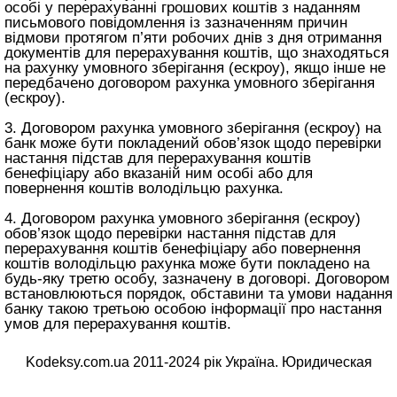
особі у перерахуванні грошових коштів з наданням
письмового повідомлення із зазначенням причин
відмови протягом п’яти робочих днів з дня отримання
документів для перерахування коштів, що знаходяться
на рахунку умовного зберігання (ескроу), якщо інше не
передбачено договором рахунка умовного зберігання
(ескроу).
3. Договором рахунка умовного зберігання (ескроу) на
банк може бути покладений обов’язок щодо перевірки
настання підстав для перерахування коштів
бенефіціару або вказаній ним особі або для
повернення коштів володільцю рахунка.
4. Договором рахунка умовного зберігання (ескроу)
обов’язок щодо перевірки настання підстав для
перерахування коштів бенефіціару або повернення
коштів володільцю рахунка може бути покладено на
будь-яку третю особу, зазначену в договорі. Договором
встановлюються порядок, обставини та умови надання
банку такою третьою особою інформації про настання
умов для перерахування коштів.
Kodeksy.com.ua 2011-2024 рік Україна. Юридическая