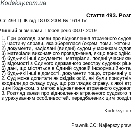
Стаття 493. Ро
Ст. 493 ЦПК від 18.03.2004 № 1618-IV
Чинний зі змінами. Перевірено 08.07.2019
1. При розгляді заяви про відновлення втраченого судо
1) частину справи, яка збереглася (окремі томи, жетони
2) документи, надіслані (видані) судом учасникам судов
3) матеріали виконавчого провадження, якщо воно здій
4) будь-які інші документи і матеріали, подані учасник
5) відомості з Єдиного державного реєстру судових ріш
6) дані, що містяться в Єдиній судовій інформаційно-те
7) будь-які інші відомості, документи тощо, отримані у
2. Суд може допитати як свідків осіб, які були присутні
входили до складу суду, що розглядав справу, з якої вт
цим Кодексом, з метою відновлення втраченого судово
3. Розгляд заяви про відновлення втраченого судового
з урахуванням особливостей, передбачених цим розділо
Kodeksy.com
Prawnik.CC: Najlepszy prawn