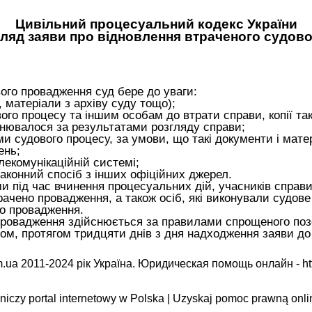
Цивільний процесуальний кодекс України
згляд заяви про відновлення втраченого судов
вого провадження суд бере до уваги:
, матеріали з архіву суду тощо);
ого процесу та іншим особам до втрати справи, копії та
снювалося за результатами розгляду справи;
ами судового процесу, за умови, що такі документи і мат
ень;
лекомунікаційній системі;
 законний спосіб з інших офіційних джерел.
ми під час вчинення процесуальних дій, учасників справи (
рачено провадження, а також осіб, які виконували судове 
го провадження.
 провадження здійснюється за правилами спрощеного по
м, протягом тридцяти днів з дня надходження заяви до 
.ua 2011-2024 рік Україна. Юридическая помощь онлайн -
ht
iczy portal internetowy w Polska | Uzyskaj pomoc prawną onli