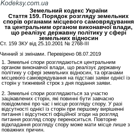
Земельний кодекс України
Стаття 159. Порядок розгляду земельних
спорів органами місцевого самоврядування
та центральним органом виконавчої влади,
що реалізує державну політику у сфері
земельних відносин
Ст. 159 ЗКУ від 25.10.2001 № 2768-III
Чинний зі змінами. Перевірено 08.07.2019
1. Земельні спори розглядаються центральним
органом виконавчої влади, що реалізує державну
політику у сфері земельних відносин, та органами
місцевого самоврядування на підставі заяви однієї із
сторін у тижневий строк з дня подання заяви.
2. Земельні спори розглядаються за участю
зацікавлених сторін, які повинні бути завчасно
повідомлені про час і місце розгляду спору. У разі
відсутності однієї із сторін при першому вирішенні
питання і відсутності офіційної згоди на розгляд
питання розгляд спору переноситься. Повторне
відкладання розгляду спору може мати місце лише з
поважних причин.