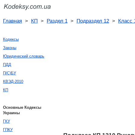
Главная
>
КП
>
Раздел 1
>
Подраздел 12
>
Класс 
Кодексы
Законы
Юридический словарь
ПДД
П(С)БУ
КВЭД-2010
КП
Основные Кодексы
Украины
ГКУ
ГПКУ