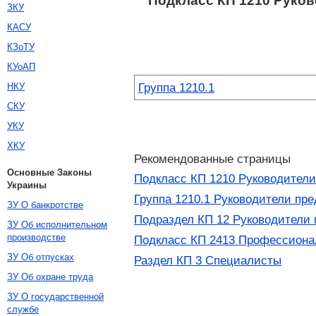
Подкласс КП 1210 Руков
ЗКУ
КАСУ
КЗоТУ
КУоАП
Группа 1210.1
НКУ
СКУ
УКУ
ХКУ
Рекомендованные страницы
Основные Законы
Подкласс КП 1210 Руководители
Украины
Группа 1210.1 Руководители пр
ЗУ О банкротстве
Подраздел КП 12 Руководители 
ЗУ Об исполнительном
производстве
Подкласс КП 2413 Профессиона
ЗУ Об отпусках
Раздел КП 3 Специалисты
ЗУ Об охране труда
ЗУ О государственной
службе