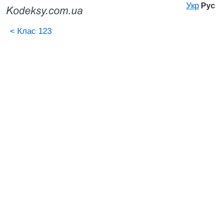
Укр
Рус
<
Клас 123