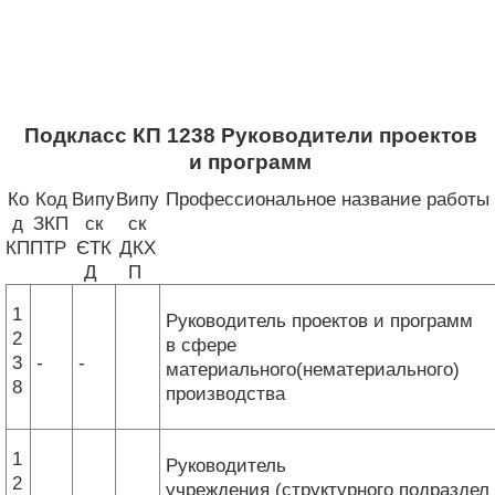
Подкласс КП 1238 Руководители проектов
и программ
Ко
Код
Випу
Випу
Профессиональное название работы
д
ЗКП
ск
ск
КП
ПТР
ЄТК
ДКХ
Д
П
1
Руководитель проектов и программ
2
в сфере
3
-
-
материального(нематериального)
8
производства
1
Руководитель
2
учреждения (структурного подраздел