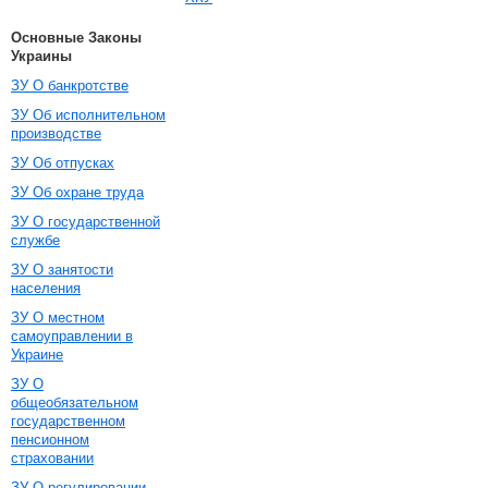
Основные Законы
Украины
ЗУ О банкротстве
ЗУ Об исполнительном
производстве
ЗУ Об отпусках
ЗУ Об охране труда
ЗУ О государственной
службе
ЗУ О занятости
населения
ЗУ О местном
самоуправлении в
Украине
ЗУ О
общеобязательном
государственном
пенсионном
страховании
ЗУ О регулировании