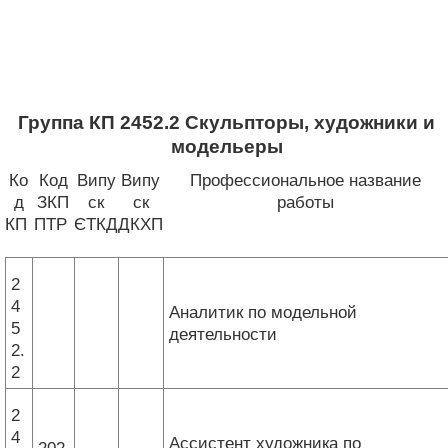
Группа КП 2452.2 Скульпторы, художники и
модельеры
Ко
Код
Випу
Випу
Профессиональное название
д
ЗКП
ск
ск
работы
КП
ПТР
ЄТКД
ДКХП
2
4
Аналитик по модельной
5
деятельности
2.
2
2
4
Ассистент художника по