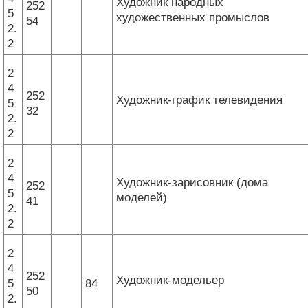
Художник народных
252
5
художественных промыслов
54
2.
2
2
4
252
Художник-график телевидения
5
32
2.
2
2
4
Художник-зарисовник (дома
252
5
моделей)
41
2.
2
2
4
252
Художник-модельер
5
84
50
2.