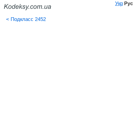
Укр
Рус
<
Подкласс 2452