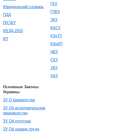
ГКУ
Юридический словарь
ГПКУ
ПДД
ЗКУ
П(С)БУ
КАСУ
КВЭД-2010
КЗоТУ
КП
КУоАП
НКУ
СКУ
УКУ
ХКУ
Основные Законы
Украины
ЗУ О банкротстве
ЗУ Об исполнительном
производстве
ЗУ Об отпусках
ЗУ Об охране труда