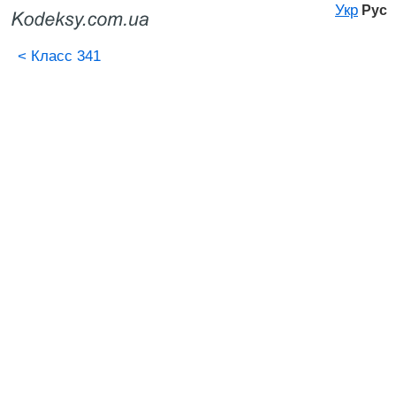
Укр
Рус
<
Класс 341