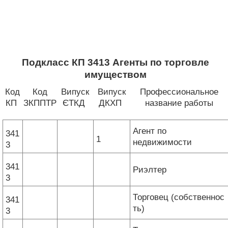
Подкласс КП 3413 Агенты по торговле
имуществом
Код
Код
Випуск
Випуск
Профессиональное
КП
ЗКППТР
ЄТКД
ДКХП
название работы
Агент по
341
1
недвижимости
3
341
Риэлтер
3
Торговец (собственнос
341
ть)
3