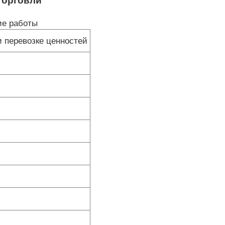
торговли
ие работы
и перевозке ценностей