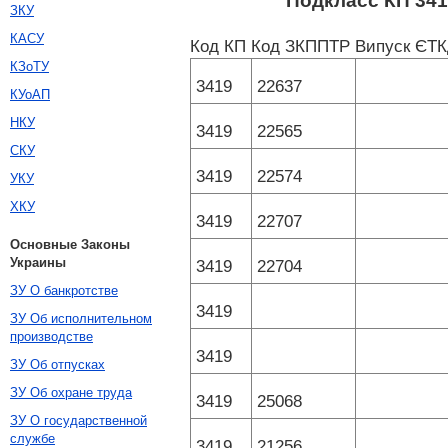
Подкласс КП 341
ЗКУ
КАСУ
Код КП
Код ЗКППТР
Випуск ЄТ
КЗоТУ
3419
22637
КУоАП
НКУ
3419
22565
СКУ
3419
22574
УКУ
ХКУ
3419
22707
Основные Законы
Украины
3419
22704
ЗУ О банкротстве
3419
ЗУ Об исполнительном
производстве
3419
ЗУ Об отпусках
ЗУ Об охране труда
3419
25068
ЗУ О государственной
службе
3419
21256