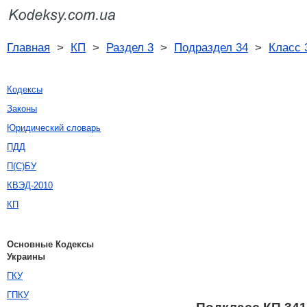
Главная
>
КП
>
Раздел 3
>
Подраздел 34
>
Класс 
Кодексы
Законы
Юридический словарь
ПДД
П(С)БУ
КВЭД-2010
КП
Основные Кодексы
Украины
ГКУ
ГПКУ