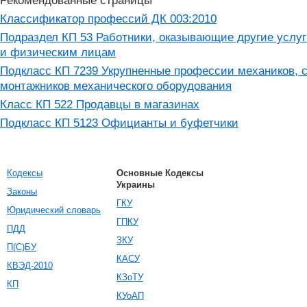
Рекомендованные страницы
Классификатор профессий ДК 003:2010
Подраздел КП 53 Работники, оказывающие другие услу
и физическим лицам
Подкласс КП 7239 Укрупненные профессии механиков, 
монтажников механического оборудования
Класс КП 522 Продавцы в магазинах
Подкласс КП 5123 Официанты и буфетчики
Кодексы
Основные Кодексы
Украины
Законы
ГКУ
Юридический словарь
ГПКУ
ПДД
ЗКУ
П(С)БУ
КАСУ
КВЭД-2010
КЗоТУ
КП
КУоАП