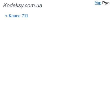
Укр
Рус
<
Класс 711