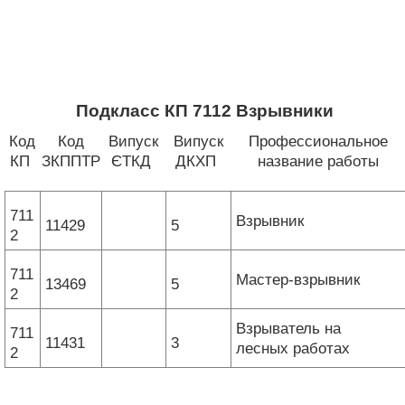
Подкласс КП 7112 Взрывники
Код
Код
Випуск
Випуск
Профессиональное
КП
ЗКППТР
ЄТКД
ДКХП
название работы
711
Взрывник
11429
5
2
711
Мастер-взрывник
13469
5
2
Взрыватель на
711
11431
3
лесных работах
2