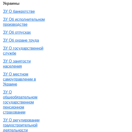
Украины
ЗУ О банкротстве
ЗУ Об исполнительном
производстве
ЗУ Об отпусках
ЗУ Об охране труда
ЗУ О государственной
службе
ЗУ О занятости
населения
ЗУ О местном
самоуправлении в
Украине
ЗУ О
общеобязательном
государственном
пенсионном
страховании
ЗУ О регулировании
градостроительной
деятельности