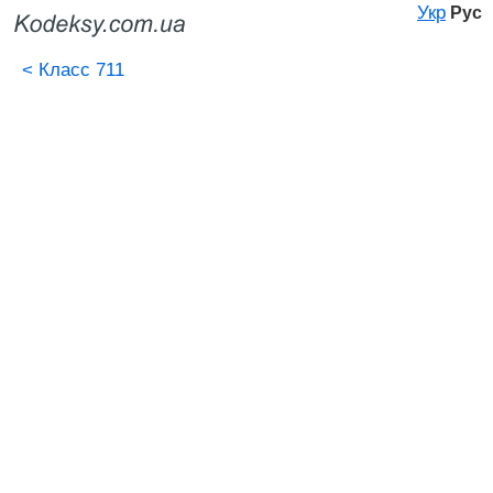
Укр
Рус
<
Класс 711